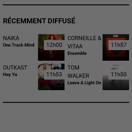
RÉCEMMENT DIFFUSÉ
NAIKA
CORNEILLE &
12h00
12h00
11h57
11h57
One Track Mind
VITAA
Ensemble
OUTKAST
TOM
11h53
11h53
11h50
11h50
Hey Ya
WALKER
Leave A Light On