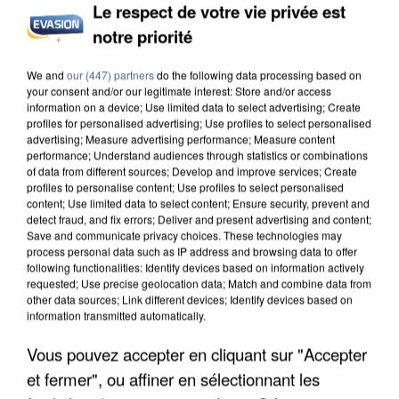
Le respect de votre vie privée est
notre priorité
UN SECOND CADRE DE LA DZ MAFIA
We and
our (447) partners
do the following data processing based on
INTERPELLÉ EN ALGÉRIE
your consent and/or our legitimate interest: Store and/or access
information on a device; Use limited data to select advertising; Create
profiles for personalised advertising; Use profiles to select personalised
advertising; Measure advertising performance; Measure content
performance; Understand audiences through statistics or combinations
of data from different sources; Develop and improve services; Create
profiles to personalise content; Use profiles to select personalised
content; Use limited data to select content; Ensure security, prevent and
detect fraud, and fix errors; Deliver and present advertising and content;
Save and communicate privacy choices. These technologies may
process personal data such as IP address and browsing data to offer
following functionalities: Identify devices based on information actively
requested; Use precise geolocation data; Match and combine data from
other data sources; Link different devices; Identify devices based on
information transmitted automatically.
Vous pouvez accepter en cliquant sur "Accepter
et fermer", ou affiner en sélectionnant les