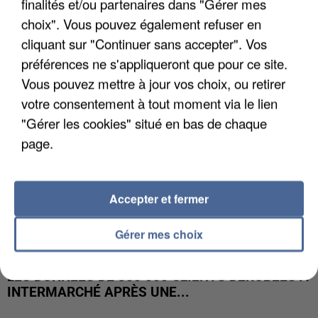
finalités et/ou partenaires dans "Gérer mes
UNE TOURISTE DE L’OISE EMPORTÉE PAR UNE
COULÉE DE BOUE EN HAUTE-SAVOIE
choix". Vous pouvez également refuser en
cliquant sur "Continuer sans accepter". Vos
préférences ne s'appliqueront que pour ce site.
Vous pouvez mettre à jour vos choix, ou retirer
votre consentement à tout moment via le lien
"Gérer les cookies" situé en bas de chaque
page.
Accepter et fermer
Gérer mes choix
LES DONNÉES DE 300 000 CLIENTS DÉROBÉES À
INTERMARCHÉ APRÈS UNE...