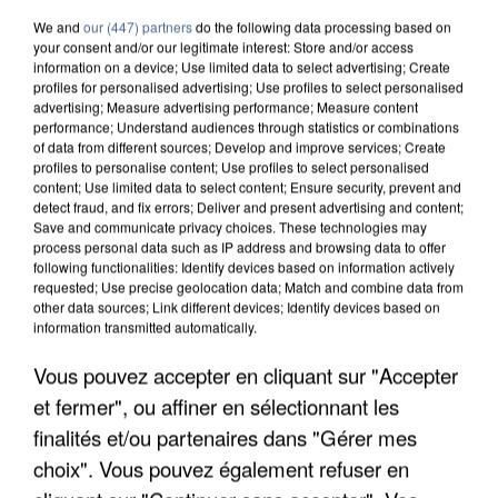
We and
our (447) partners
do the following data processing based on
your consent and/or our legitimate interest: Store and/or access
information on a device; Use limited data to select advertising; Create
profiles for personalised advertising; Use profiles to select personalised
advertising; Measure advertising performance; Measure content
performance; Understand audiences through statistics or combinations
of data from different sources; Develop and improve services; Create
profiles to personalise content; Use profiles to select personalised
content; Use limited data to select content; Ensure security, prevent and
detect fraud, and fix errors; Deliver and present advertising and content;
Save and communicate privacy choices. These technologies may
process personal data such as IP address and browsing data to offer
following functionalities: Identify devices based on information actively
requested; Use precise geolocation data; Match and combine data from
other data sources; Link different devices; Identify devices based on
information transmitted automatically.
UN SECOND CADRE DE LA DZ MAFIA
Vous pouvez accepter en cliquant sur "Accepter
INTERPELLÉ EN ALGÉRIE
et fermer", ou affiner en sélectionnant les
finalités et/ou partenaires dans "Gérer mes
choix". Vous pouvez également refuser en