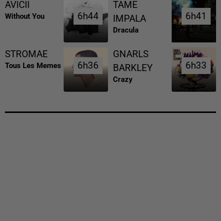
AVICII
TAME
6h44
6h44
6h41
6h41
Without You
IMPALA
Dracula
STROMAE
GNARLS
6h36
6h36
6h33
6h33
Tous Les Memes
BARKLEY
Crazy