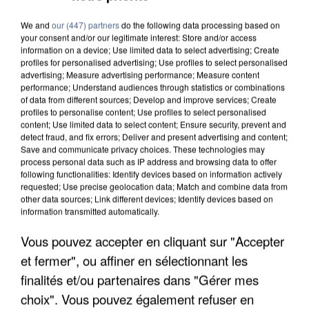
We and
our (447) partners
do the following data processing based on
your consent and/or our legitimate interest: Store and/or access
information on a device; Use limited data to select advertising; Create
profiles for personalised advertising; Use profiles to select personalised
advertising; Measure advertising performance; Measure content
performance; Understand audiences through statistics or combinations
of data from different sources; Develop and improve services; Create
profiles to personalise content; Use profiles to select personalised
content; Use limited data to select content; Ensure security, prevent and
detect fraud, and fix errors; Deliver and present advertising and content;
Save and communicate privacy choices. These technologies may
process personal data such as IP address and browsing data to offer
following functionalities: Identify devices based on information actively
requested; Use precise geolocation data; Match and combine data from
other data sources; Link different devices; Identify devices based on
information transmitted automatically.
Vous pouvez accepter en cliquant sur "Accepter
APRÈS TOUTES CES CANICULES, LES REFUGES
et fermer", ou affiner en sélectionnant les
DE FAUNE SAUVAGE SONT...
finalités et/ou partenaires dans "Gérer mes
choix". Vous pouvez également refuser en