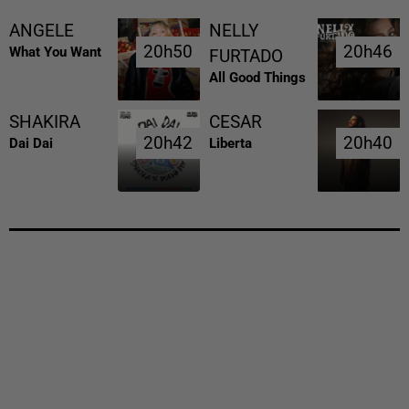
ANGELE
NELLY
20h50
20h50
20h46
20h46
What You Want
FURTADO
All Good Things
SHAKIRA
CESAR
20h42
20h42
20h40
20h40
Dai Dai
Liberta