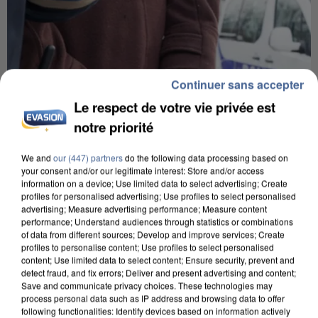
Continuer sans accepter
Le respect de votre vie privée est
notre priorité
We and
our (447) partners
do the following data processing based on
your consent and/or our legitimate interest: Store and/or access
information on a device; Use limited data to select advertising; Create
profiles for personalised advertising; Use profiles to select personalised
advertising; Measure advertising performance; Measure content
performance; Understand audiences through statistics or combinations
of data from different sources; Develop and improve services; Create
UN SECOND CADRE DE LA DZ MAFIA
profiles to personalise content; Use profiles to select personalised
INTERPELLÉ EN ALGÉRIE
content; Use limited data to select content; Ensure security, prevent and
detect fraud, and fix errors; Deliver and present advertising and content;
Save and communicate privacy choices. These technologies may
process personal data such as IP address and browsing data to offer
following functionalities: Identify devices based on information actively