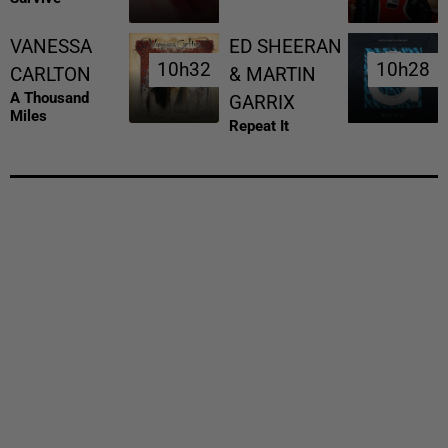
VANESSA
ED SHEERAN
10h32
10h32
10h28
10h28
CARLTON
& MARTIN
A Thousand
GARRIX
Miles
Repeat It