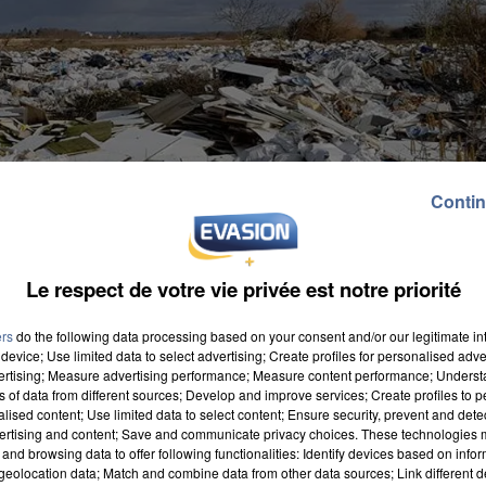
Contin
Le respect de votre vie privée est notre priorité
ers
do the following data processing based on your consent and/or our legitimate int
device; Use limited data to select advertising; Create profiles for personalised adver
vertising; Measure advertising performance; Measure content performance; Unders
ns of data from different sources; Develop and improve services; Create profiles to 
alised content; Use limited data to select content; Ensure security, prevent and detect
ertising and content; Save and communicate privacy choices. These technologies
and browsing data to offer following functionalities: Identify devices based on infor
uée à cheval sur Carrières-sous-Poissy, Triel-sur-Sein
eolocation data; Match and combine data from other data sources; Link different de