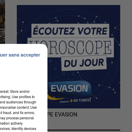
uer sans accepter
erest: Store and/or
tising; Use profiles to
tand audiences through
personalise content; Use
 fraud, and fix errors;
L'HOROSCOPE EVASION
 may process personal
mation actively
e
vices; Identify devices