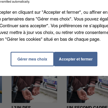
nsmitted automatically.
. C'est en tout cas ce qu'a annoncé Christophe Delrieu
Le Parisien
. Pour rappel, ce sont des dizaines de
pter en cliquant sur "Accepter et fermer", ou affiner en
 accumulés depuis 20 ans sur cette décharge à ciel
/ou partenaires dans "Gérer mes choix". Vous pouvez éga
ochaines semaines sera financée par le département.
"Continuer sans accepter". Vos préférences ne s'appliqu
complet de la zone, et la dépollution des sols devrait
uvez mettre à jour vos choix, ou retirer votre consenteme
en "Gérer les cookies" situé en bas de chaque page.
Gérer mes choix
Accepter et fermer
L’UN DES
UN SECOND CADRE