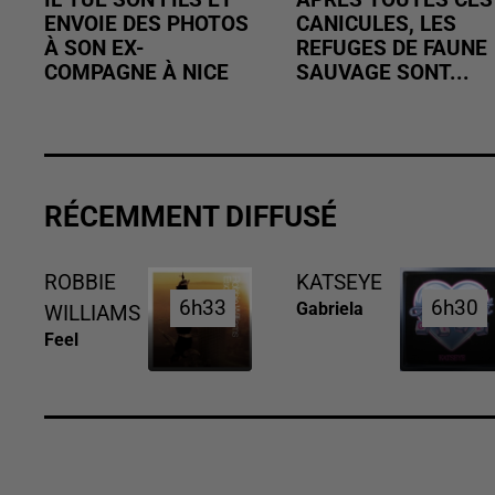
ENVOIE DES PHOTOS
CANICULES, LES
À SON EX-
REFUGES DE FAUNE
COMPAGNE À NICE
SAUVAGE SONT...
RÉCEMMENT DIFFUSÉ
ROBBIE
KATSEYE
6h33
6h33
6h30
6h30
Gabriela
WILLIAMS
Feel