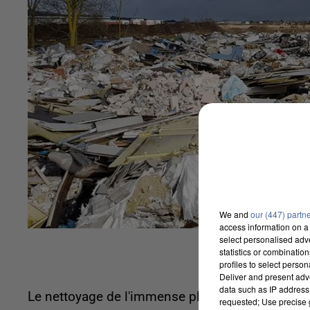
We and
our (447) partn
access information on a 
select personalised ad
statistics or combinatio
profiles to select person
Deliver and present adv
data such as IP address 
Le nettoyage de l'immense plaine de déchets, sit
requested; Use precise g