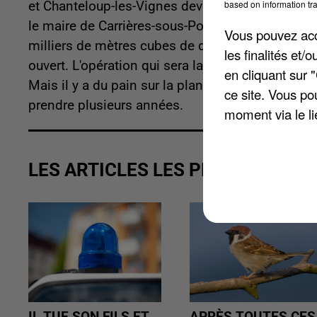
based on information tra
et Chanteloup-les-Vignes devrait bientôt débuter
le maire de Carrières-sous-Poissy, interrogé par
Vous pouvez acce
milliers de mètres cubes de déchets qui se sont
les finalités et
ouvert. L'opération qui sera lancée dans les pr
en cliquant sur 
Mais il y a du pain sur la planche, le nettoyage 
ce site. Vous po
prendre plusieurs années.
moment via le li
LES ARTICLES LES PLUS VUS
IL TUE SON FILS ET
APRÈS TOUTES CES