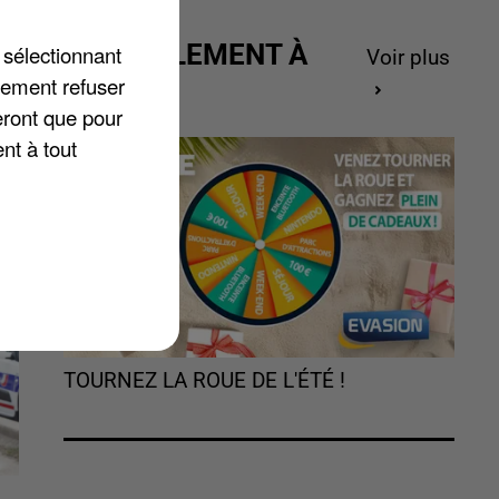
,
ACTUELLEMENT À
 sélectionnant
Voir plus
GAGNER
lement refuser
eront que pour
nt à tout
TOURNEZ LA ROUE DE L'ÉTÉ !