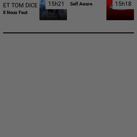
15h21
15h21
15h18
15h18
Self Aware
ET TOM DICE
Il Nous Faut