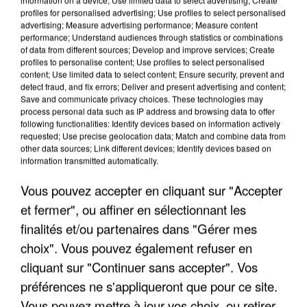
profiles for personalised advertising; Use profiles to select personalised
advertising; Measure advertising performance; Measure content
performance; Understand audiences through statistics or combinations
of data from different sources; Develop and improve services; Create
profiles to personalise content; Use profiles to select personalised
content; Use limited data to select content; Ensure security, prevent and
detect fraud, and fix errors; Deliver and present advertising and content;
Save and communicate privacy choices. These technologies may
process personal data such as IP address and browsing data to offer
following functionalities: Identify devices based on information actively
requested; Use precise geolocation data; Match and combine data from
APRÈS TOUTES CES CANICULES, LES REFUGES
other data sources; Link different devices; Identify devices based on
DE FAUNE SAUVAGE SONT...
information transmitted automatically.
Vous pouvez accepter en cliquant sur "Accepter
et fermer", ou affiner en sélectionnant les
finalités et/ou partenaires dans "Gérer mes
choix". Vous pouvez également refuser en
cliquant sur "Continuer sans accepter". Vos
préférences ne s'appliqueront que pour ce site.
Vous pouvez mettre à jour vos choix, ou retirer