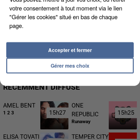
votre consentement à tout moment via le lien
"Gérer les cookies" situé en bas de chaque
page.
L’UN DES FONDATEURS SUPPOSÉS DE LA DZ
Accepter et fermer
MAFIA INTERPELLÉ EN ALGÉRIE
Gérer mes choix
RÉCEMMENT DIFFUSÉ
AMEL BENT
ONE
15h27
15h27
15h25
15h25
1 2 3
REPUBLIC
Runaway
ELISA TOVATI
TEMPER CITY