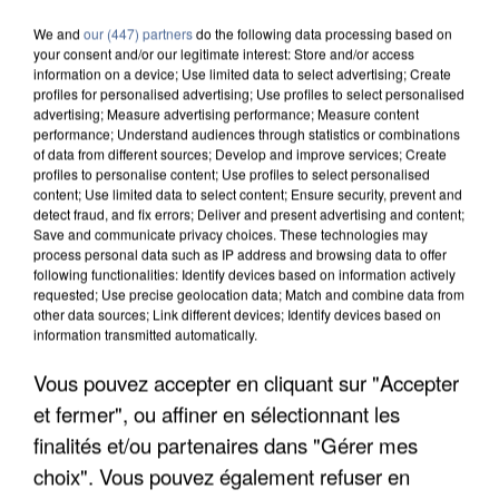
We and
our (447) partners
do the following data processing based on
your consent and/or our legitimate interest: Store and/or access
information on a device; Use limited data to select advertising; Create
profiles for personalised advertising; Use profiles to select personalised
advertising; Measure advertising performance; Measure content
performance; Understand audiences through statistics or combinations
of data from different sources; Develop and improve services; Create
profiles to personalise content; Use profiles to select personalised
content; Use limited data to select content; Ensure security, prevent and
detect fraud, and fix errors; Deliver and present advertising and content;
Save and communicate privacy choices. These technologies may
process personal data such as IP address and browsing data to offer
following functionalities: Identify devices based on information actively
requested; Use precise geolocation data; Match and combine data from
other data sources; Link different devices; Identify devices based on
APRÈS TOUTES CES CANICULES, LES REFUGES
information transmitted automatically.
DE FAUNE SAUVAGE SONT...
Vous pouvez accepter en cliquant sur "Accepter
et fermer", ou affiner en sélectionnant les
finalités et/ou partenaires dans "Gérer mes
choix". Vous pouvez également refuser en