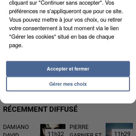
cliquant sur "Continuer sans accepter". Vos
préférences ne s'appliqueront que pour ce site.
Vous pouvez mettre à jour vos choix, ou retirer
votre consentement à tout moment via le lien
"Gérer les cookies" situé en bas de chaque
page.
Accepter et fermer
L’UN DES FONDATEURS SUPPOSÉS DE LA DZ
MAFIA INTERPELLÉ EN ALGÉRIE
Gérer mes choix
RÉCEMMENT DIFFUSÉ
DAMIANO
PIERRE
11h32
11h32
11h29
11h29
DAVID
GARNIER ET