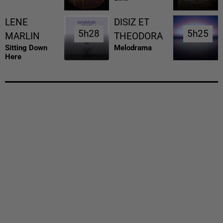
LENE
DISIZ ET
5h28
5h28
5h25
5h25
MARLIN
THEODORA
Sitting Down
Melodrama
Here