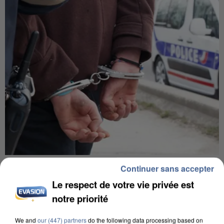
L’UN DES FONDATEURS SUPPOSÉS DE LA DZ
Continuer sans accepter
MAFIA INTERPELLÉ EN ALGÉRIE
Le respect de votre vie privée est
notre priorité
We and
our (447) partners
do the following data processing based on