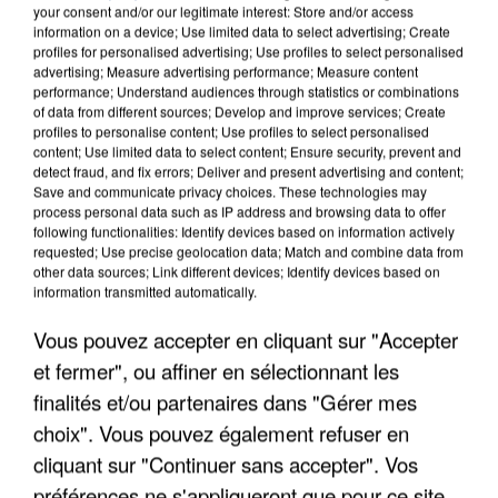
your consent and/or our legitimate interest: Store and/or access
information on a device; Use limited data to select advertising; Create
profiles for personalised advertising; Use profiles to select personalised
advertising; Measure advertising performance; Measure content
performance; Understand audiences through statistics or combinations
of data from different sources; Develop and improve services; Create
profiles to personalise content; Use profiles to select personalised
content; Use limited data to select content; Ensure security, prevent and
detect fraud, and fix errors; Deliver and present advertising and content;
Save and communicate privacy choices. These technologies may
process personal data such as IP address and browsing data to offer
following functionalities: Identify devices based on information actively
requested; Use precise geolocation data; Match and combine data from
other data sources; Link different devices; Identify devices based on
information transmitted automatically.
UN SECOND CADRE DE LA DZ MAFIA
INTERPELLÉ EN ALGÉRIE
Vous pouvez accepter en cliquant sur "Accepter
et fermer", ou affiner en sélectionnant les
finalités et/ou partenaires dans "Gérer mes
choix". Vous pouvez également refuser en
cliquant sur "Continuer sans accepter". Vos
préférences ne s'appliqueront que pour ce site.