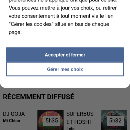
Vous pouvez mettre à jour vos choix, ou retirer
votre consentement à tout moment via le lien
"Gérer les cookies" situé en bas de chaque
page.
Accepter et fermer
UNE TOURISTE DE L’OISE EMPORTÉE PAR UNE
COULÉE DE BOUE EN HAUTE-SAVOIE
Gérer mes choix
RÉCEMMENT DIFFUSÉ
DJ GOJA
SUPERBUS
5h35
5h35
5h32
5h32
Mi Chico
ET HOSHI
Lola