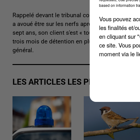
based on information tra
Rappelé devant le tribunal correctionnel de Be
Vous pouvez acce
a avoué être sur les nerfs après sept ans d'enfe
les finalités et
sept ans, son client s'est « toujours bien tenu a
en cliquant sur 
trois mois de détention en plus mais les juges o
ce site. Vous po
général.
moment via le li
LES ARTICLES LES PLUS VUS