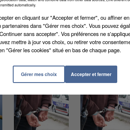
nsmitted automatically.
auvais en comparution immédiate, un accusé de 26 an
pter en cliquant sur "Accepter et fermer", ou affiner en
rmement. Son avocate a bien insisté sur le fait qu'en
/ou partenaires dans "Gérer mes choix". Vous pouvez éga
vec les surveillants ». Le ministère public a demandé
"Continuer sans accepter". Vos préférences ne s'appliqu
nt finalement prononcés 180 heures de travail d'intér
uvez mettre à jour vos choix, ou retirer votre consenteme
en "Gérer les cookies" situé en bas de chaque page.
Gérer mes choix
Accepter et fermer