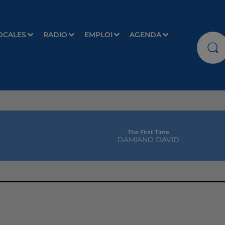
OCALES
RADIO
EMPLOI
AGENDA
The First Time
DAMIANO DAVID