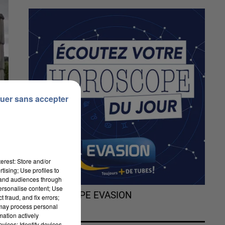
uer sans accepter
erest: Store and/or
tising; Use profiles to
tand audiences through
personalise content; Use
L'HOROSCOPE EVASION
 fraud, and fix errors;
 may process personal
mation actively
vices; Identify devices