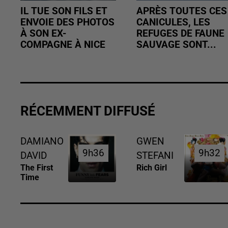
IL TUE SON FILS ET
APRÈS TOUTES CES
ENVOIE DES PHOTOS
CANICULES, LES
À SON EX-
REFUGES DE FAUNE
COMPAGNE À NICE
SAUVAGE SONT...
RÉCEMMENT DIFFUSÉ
DAMIANO
GWEN
9h36
9h36
9h32
9h32
DAVID
STEFANI
The First
Rich Girl
Time