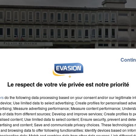
Contin
Le respect de votre vie privée est notre priorité
ers
do the following data processing based on your consent and/or our legitimate int
device; Use limited data to select advertising; Create profiles for personalised adver
vertising; Measure advertising performance; Measure content performance; Unders
ns of data from different sources; Develop and improve services; Create profiles to 
alised content; Use limited data to select content; Ensure security, prevent and detect
ertising and content; Save and communicate privacy choices. These technologies
and browsing data to offer following functionalities: Identify devices based on infor
eolocation data; Match and combine data from other data sources; Link different de