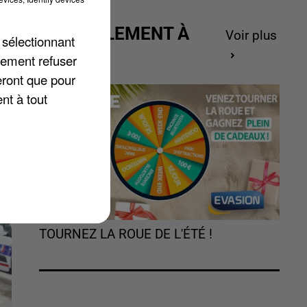
ACTUELLEMENT À
s
Voir plus
 sélectionnant
GAGNER
lement refuser
eront que pour
êt
nt à tout
TOURNEZ LA ROUE DE L'ÉTÉ !