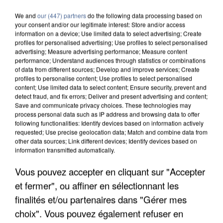
We and
our (447) partners
do the following data processing based on
your consent and/or our legitimate interest: Store and/or access
information on a device; Use limited data to select advertising; Create
profiles for personalised advertising; Use profiles to select personalised
advertising; Measure advertising performance; Measure content
performance; Understand audiences through statistics or combinations
of data from different sources; Develop and improve services; Create
profiles to personalise content; Use profiles to select personalised
content; Use limited data to select content; Ensure security, prevent and
detect fraud, and fix errors; Deliver and present advertising and content;
Save and communicate privacy choices. These technologies may
process personal data such as IP address and browsing data to offer
following functionalities: Identify devices based on information actively
requested; Use precise geolocation data; Match and combine data from
other data sources; Link different devices; Identify devices based on
information transmitted automatically.
UNE TOURISTE DE L’OISE EMPORTÉE PAR UNE
Vous pouvez accepter en cliquant sur "Accepter
COULÉE DE BOUE EN HAUTE-SAVOIE
et fermer", ou affiner en sélectionnant les
finalités et/ou partenaires dans "Gérer mes
choix". Vous pouvez également refuser en