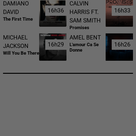
DAMIANO
CALVIN
16h36
16h36
16h33
16h33
DAVID
HARRIS FT.
The First Time
SAM SMITH
Promises
MICHAEL
AMEL BENT
16h29
16h29
16h26
16h26
L'amour Ca Se
JACKSON
Donne
Will You Be There