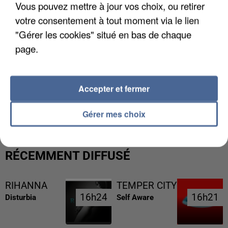
Vous pouvez mettre à jour vos choix, ou retirer
votre consentement à tout moment via le lien
"Gérer les cookies" situé en bas de chaque
page.
Accepter et fermer
L’UN DES FONDATEURS SUPPOSÉS DE LA DZ
MAFIA INTERPELLÉ EN ALGÉRIE
Gérer mes choix
RÉCEMMENT DIFFUSÉ
RIHANNA
TEMPER CITY
16h24
16h24
16h21
16h21
Disturbia
Self Aware