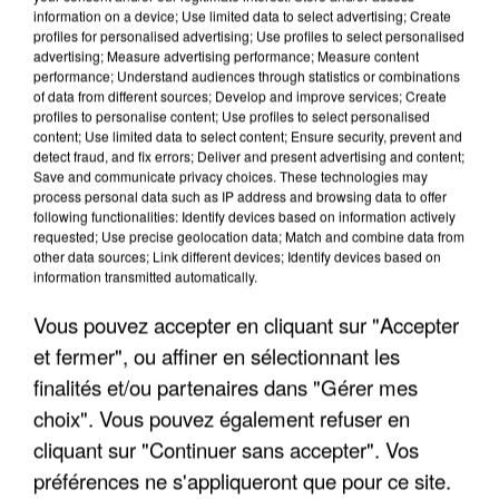
information on a device; Use limited data to select advertising; Create
profiles for personalised advertising; Use profiles to select personalised
advertising; Measure advertising performance; Measure content
performance; Understand audiences through statistics or combinations
of data from different sources; Develop and improve services; Create
profiles to personalise content; Use profiles to select personalised
content; Use limited data to select content; Ensure security, prevent and
detect fraud, and fix errors; Deliver and present advertising and content;
Save and communicate privacy choices. These technologies may
process personal data such as IP address and browsing data to offer
following functionalities: Identify devices based on information actively
requested; Use precise geolocation data; Match and combine data from
other data sources; Link different devices; Identify devices based on
APRÈS TOUTES CES CANICULES, LES REFUGES
information transmitted automatically.
DE FAUNE SAUVAGE SONT...
Vous pouvez accepter en cliquant sur "Accepter
et fermer", ou affiner en sélectionnant les
finalités et/ou partenaires dans "Gérer mes
choix". Vous pouvez également refuser en
cliquant sur "Continuer sans accepter". Vos
préférences ne s'appliqueront que pour ce site.