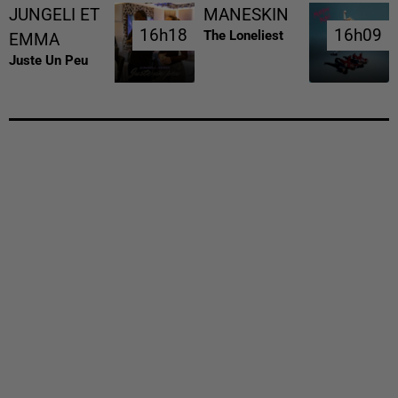
JUNGELI ET
MANESKIN
16h18
16h18
16h09
16h09
The Loneliest
EMMA
Juste Un Peu