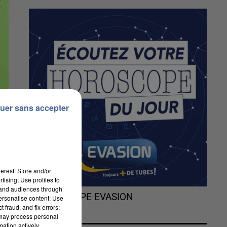
uer sans accepter
erest: Store and/or
tising; Use profiles to
tand audiences through
L'HOROSCOPE EVASION
personalise content; Use
 fraud, and fix errors;
 may process personal
mation actively