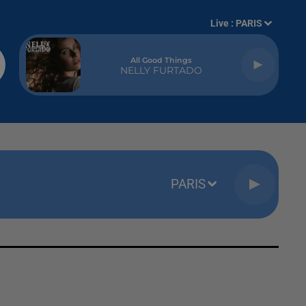
Live :
PARIS
All Good Things
NELLY FURTADO
PARIS