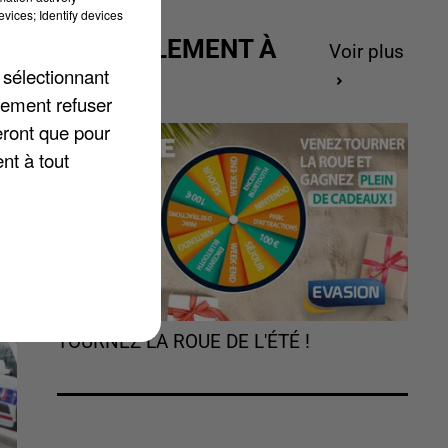
vices; Identify devices
ACTUELLEMENT À
ux
Voir plus
GAGNER
 sélectionnant
es
lement refuser
eront que pour
nt à tout
p.
TOURNEZ LA ROUE DE L'ÉTÉ !