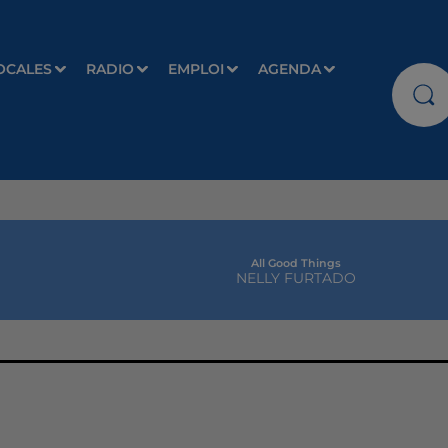
OCALES
RADIO
EMPLOI
AGENDA
All Good Things
NELLY FURTADO