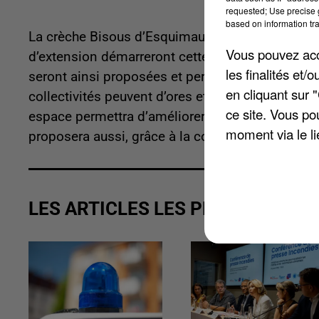
requested; Use precise g
based on information tra
La crèche Bisous d’Esquimaux, première crèche i
Vous pouvez acce
d’extension démarreront cette semaine. A comp
les finalités et
seront ainsi proposées et permettront de dispose
en cliquant sur 
collectivités peuvent d’ores et déjà réserver des
ce site. Vous po
espace permettra d’améliorer la qualité d'accueil
moment via le li
proposera aussi, grâce à la collaboration de l'AD
LES ARTICLES LES PLUS VUS