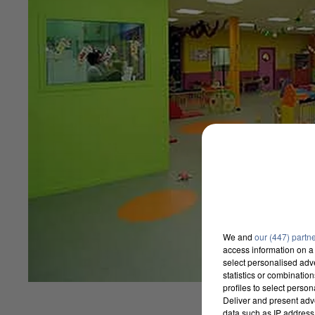
We and
our (447) partn
access information on a 
select personalised ad
statistics or combinatio
profiles to select person
Deliver and present adv
data such as IP address 