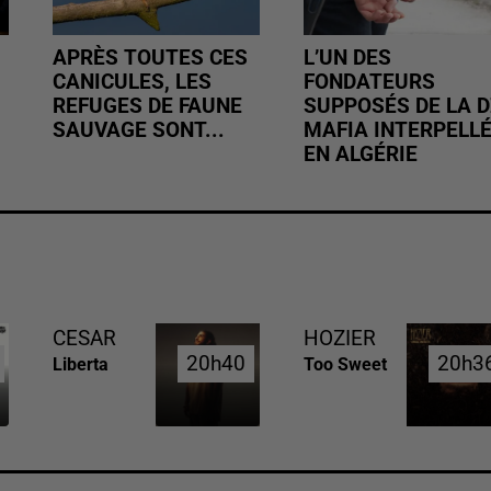
APRÈS TOUTES CES
L’UN DES
CANICULES, LES
FONDATEURS
REFUGES DE FAUNE
SUPPOSÉS DE LA D
SAUVAGE SONT...
MAFIA INTERPELL
EN ALGÉRIE
CESAR
HOZIER
20h40
20h40
20h3
20h3
Liberta
Too Sweet