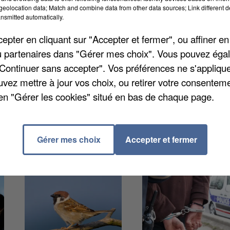
eolocation data; Match and combine data from other data sources; Link different de
nsmitted automatically.
nter-employeurs du Beauvaisis, s’agrandit. Les trava
pter en cliquant sur "Accepter et fermer", ou affiner en
ter du 1er septembre 2016, 17 places supplémentair
/ou partenaires dans "Gérer mes choix". Vous pouvez éga
r, in fine, de 60 places.
De nouvelles entreprises et
"Continuer sans accepter". Vos préférences ne s'appliqu
 berceaux au bénéfice de leurs salariés. Ce nouvel
uvez mettre à jour vos choix, ou retirer votre consenteme
 en offrant plus d'espace de vie pour les enfants. Il
en "Gérer les cookies" situé en bas de chaque page.
APEI, d'accueillir des enfants en situation de handica
Gérer mes choix
Accepter et fermer