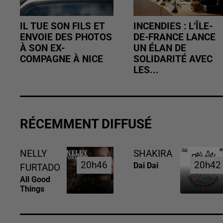
IL TUE SON FILS ET
INCENDIES : L’ÎLE-
ENVOIE DES PHOTOS
DE-FRANCE LANCE
À SON EX-
UN ÉLAN DE
COMPAGNE À NICE
SOLIDARITÉ AVEC
LES...
RÉCEMMENT DIFFUSÉ
NELLY
SHAKIRA
20h46
20h46
20h42
20h42
Dai Dai
FURTADO
All Good
Things