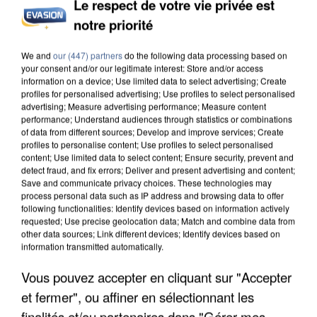
Le respect de votre vie privée est
notre priorité
INCENDIES : L’ÎLE-DE-FRANCE LANCE UN ÉLAN
DE SOLIDARITÉ AVEC LES...
We and
our (447) partners
do the following data processing based on
your consent and/or our legitimate interest: Store and/or access
information on a device; Use limited data to select advertising; Create
profiles for personalised advertising; Use profiles to select personalised
advertising; Measure advertising performance; Measure content
performance; Understand audiences through statistics or combinations
of data from different sources; Develop and improve services; Create
profiles to personalise content; Use profiles to select personalised
content; Use limited data to select content; Ensure security, prevent and
detect fraud, and fix errors; Deliver and present advertising and content;
Save and communicate privacy choices. These technologies may
process personal data such as IP address and browsing data to offer
following functionalities: Identify devices based on information actively
requested; Use precise geolocation data; Match and combine data from
other data sources; Link different devices; Identify devices based on
information transmitted automatically.
Vous pouvez accepter en cliquant sur "Accepter
et fermer", ou affiner en sélectionnant les
APRÈS TOUTES CES CANICULES, LES REFUGES
finalités et/ou partenaires dans "Gérer mes