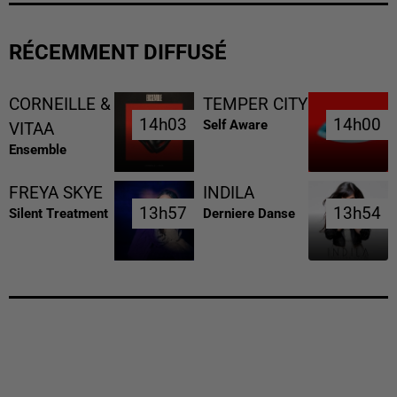
RÉCEMMENT DIFFUSÉ
CORNEILLE &
TEMPER CITY
14h03
14h03
14h00
14h00
Self Aware
VITAA
Ensemble
FREYA SKYE
INDILA
13h57
13h57
13h54
13h54
Silent Treatment
Derniere Danse