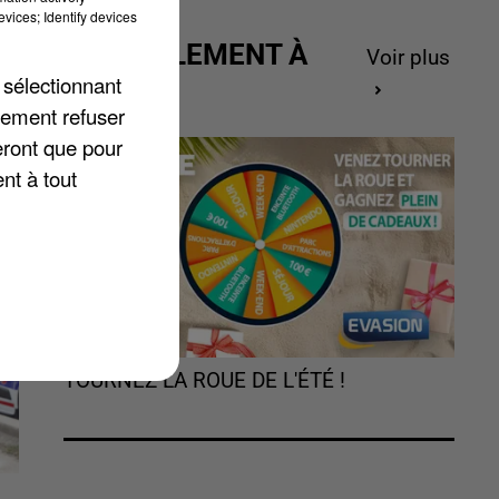
vices; Identify devices
ACTUELLEMENT À
Voir plus
ra
GAGNER
 sélectionnant
lement refuser
eront que pour
nt à tout
TOURNEZ LA ROUE DE L'ÉTÉ !