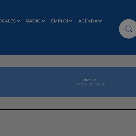
OCALES
RADIO
EMPLOI
AGENDA
Dracula
TAME IMPALA