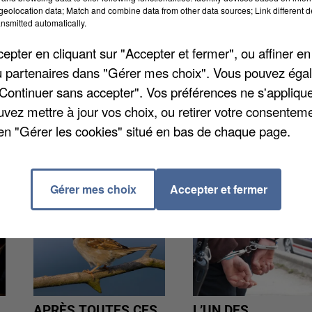
eolocation data; Match and combine data from other data sources; Link different de
nsmitted automatically.
 à Lamotte-Brebière. Et pas par n'importe qui : Barba
pter en cliquant sur "Accepter et fermer", ou affiner en
urtout habitante de la Somme. Elle visitera cet après-
/ou partenaires dans "Gérer mes choix". Vous pouvez éga
e siège aux fédérations départementales de la pêche et
"Continuer sans accepter". Vos préférences ne s'appliqu
uvez mettre à jour vos choix, ou retirer votre consenteme
en "Gérer les cookies" situé en bas de chaque page.
Gérer mes choix
Accepter et fermer
APRÈS TOUTES CES
L’UN DES