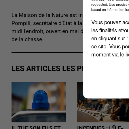
requested; Use precise g
based on information tra
La Maison de la Nature est inaugurée aujourd'hui
Vous pouvez acce
Pompili, secrétaire d'Etat à la Biodiversité, et s
les finalités et
midi l'endroit, ouvert en mai dernier, qui sert d
en cliquant sur 
de la chasse.
ce site. Vous po
moment via le li
LES ARTICLES LES PLUS VUS
IL TUE SON FILS ET
INCENDIES : L’ÎLE-