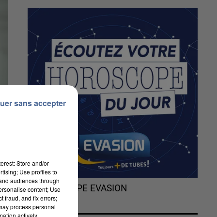
uer sans accepter
erest: Store and/or
tising; Use profiles to
tand audiences through
L'HOROSCOPE EVASION
personalise content; Use
 fraud, and fix errors;
 may process personal
mation actively