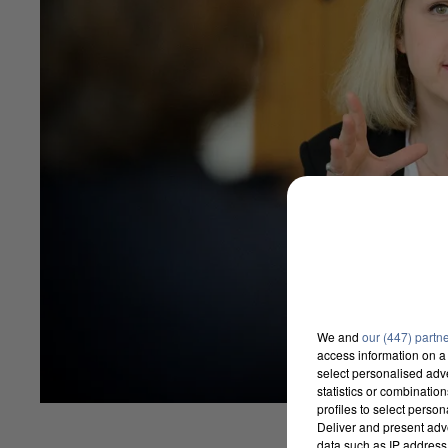
We and
our (447) partn
access information on a 
select personalised ad
statistics or combinatio
profiles to select person
Deliver and present adv
data such as IP address 