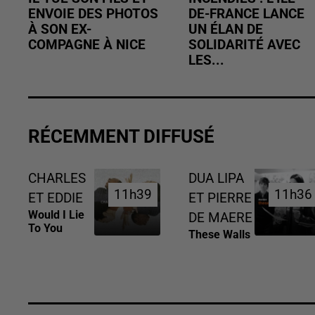
ENVOIE DES PHOTOS
DE-FRANCE LANCE
À SON EX-
UN ÉLAN DE
COMPAGNE À NICE
SOLIDARITÉ AVEC
LES...
RÉCEMMENT DIFFUSÉ
CHARLES
DUA LIPA
11h39
11h39
11h36
11h36
ET EDDIE
ET PIERRE
Would I Lie
DE MAERE
To You
These Walls