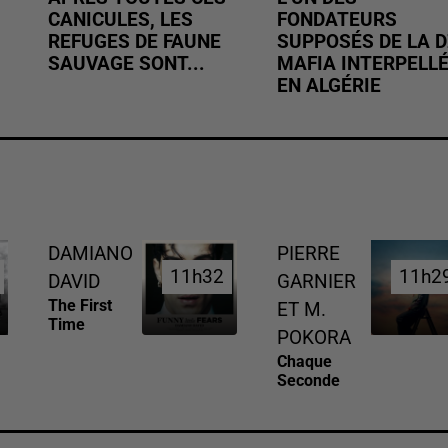
CANICULES, LES
FONDATEURS
REFUGES DE FAUNE
SUPPOSÉS DE LA D
SAUVAGE SONT...
MAFIA INTERPELL
EN ALGÉRIE
DAMIANO
PIERRE
11h32
11h32
11h2
11h2
DAVID
GARNIER
The First
ET M.
Time
POKORA
Chaque
Seconde