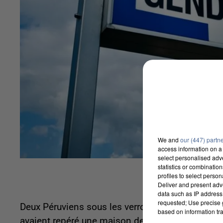
We and
our (447) partn
access information on a 
select personalised ad
statistics or combinatio
profiles to select person
Deliver and present adv
data such as IP address 
requested; Use precise g
Deux Péruviens sous les verrous pour un cambrio
based on information tra
avaient repéré une maison de luxe et l'ont visitée