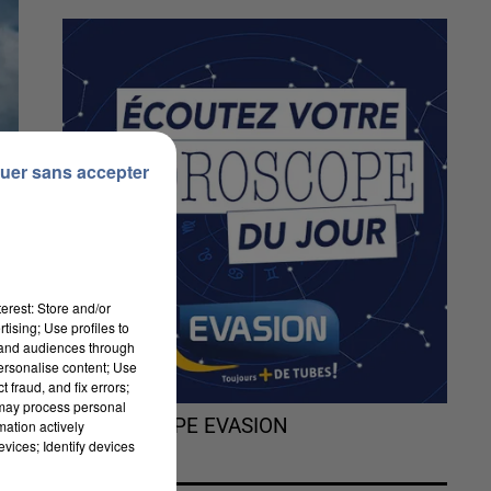
uer sans accepter
erest: Store and/or
tising; Use profiles to
tand audiences through
personalise content; Use
 fraud, and fix errors;
 may process personal
L'HOROSCOPE EVASION
mation actively
vices; Identify devices
rs