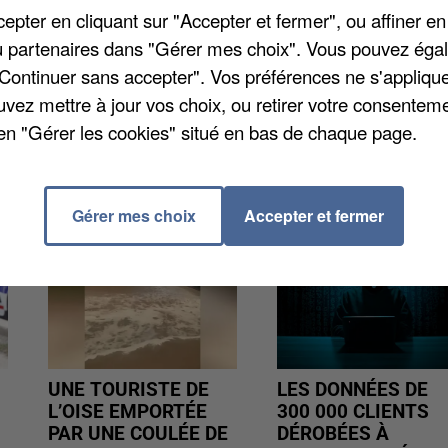
pter en cliquant sur "Accepter et fermer", ou affiner en
propriétaire les a repérés via son système d'alarme, et
/ou partenaires dans "Gérer mes choix". Vous pouvez éga
es derniers ont ensuite intercepté les deux individu
"Continuer sans accepter". Vos préférences ne s'appliqu
eur interdit pour cinq ans l'accès au territoire.
uvez mettre à jour vos choix, ou retirer votre consenteme
en "Gérer les cookies" situé en bas de chaque page.
Gérer mes choix
Accepter et fermer
UNE TOURISTE DE
LES DONNÉES DE
L’OISE EMPORTÉE
300 000 CLIENTS
PAR UNE COULÉE DE
DÉROBÉES À