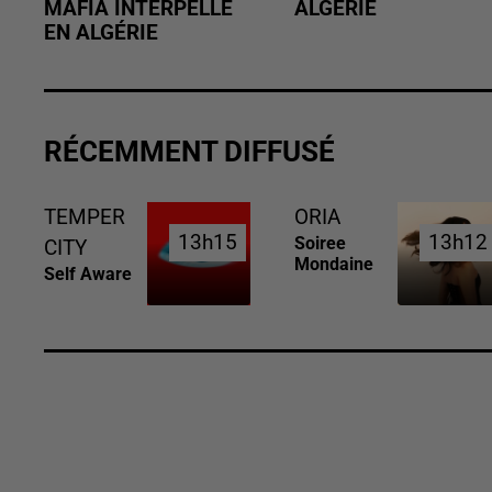
MAFIA INTERPELLÉ
ALGÉRIE
EN ALGÉRIE
RÉCEMMENT DIFFUSÉ
TEMPER
ORIA
13h15
13h15
13h12
13h12
Soiree
CITY
Mondaine
Self Aware