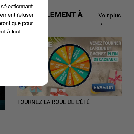
 sélectionnant
 a
ACTUELLEMENT À
lement refuser
Voir plus
s.
GAGNER
eront que pour
nt à tout
TOURNEZ LA ROUE DE L'ÉTÉ !