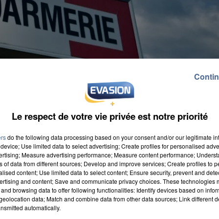
Contin
Le respect de votre vie privée est notre priorité
ers
do the following data processing based on your consent and/or our legitimate int
device; Use limited data to select advertising; Create profiles for personalised adver
vertising; Measure advertising performance; Measure content performance; Unders
ns of data from different sources; Develop and improve services; Create profiles to 
alised content; Use limited data to select content; Ensure security, prevent and detect
ertising and content; Save and communicate privacy choices. These technologies
and browsing data to offer following functionalities: Identify devices based on infor
eolocation data; Match and combine data from other data sources; Link different de
lage commis à Bailleul-le-Soc. Vendredi dernier, ils
nsmitted automatically.
. Des bijoux, un appareil photo et d'autres objets dive