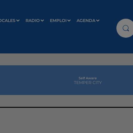
OCALES
RADIO
EMPLOI
AGENDA
Self Aware
TEMPER CITY