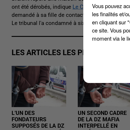
Vous pouvez acce
ont été dérobés, indique
Le Courrier Picard
. Le 
les finalités et
demandé à sa fille de contacter les gendarmes. C
en cliquant sur 
Le tribunal l'a condamné à six mois de prison et l
ce site. Vous po
moment via le li
LES ARTICLES LES PLUS VUS
L’UN DES
UN SECOND CADRE
FONDATEURS
DE LA DZ MAFIA
SUPPOSÉS DE LA DZ
INTERPELLÉ EN