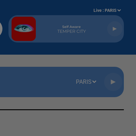
Live :
PARIS
Self Aware
TEMPER CITY
PARIS