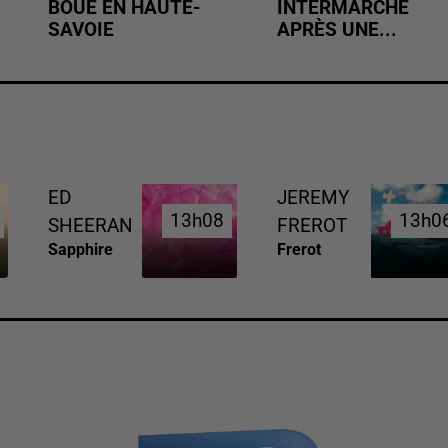
BOUE EN HAUTE-
INTERMARCHÉ
SAVOIE
APRÈS UNE...
ED
JEREMY
13h08
13h08
13h0
13h0
SHEERAN
FREROT
Sapphire
Frerot