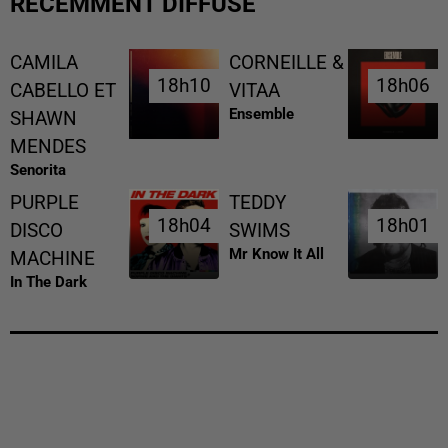
RÉCEMMENT DIFFUSÉ
CAMILA
CORNEILLE &
18h10
18h10
18h06
18h06
CABELLO ET
VITAA
Ensemble
SHAWN
MENDES
Senorita
PURPLE
TEDDY
18h04
18h04
18h01
18h01
DISCO
SWIMS
Mr Know It All
MACHINE
In The Dark