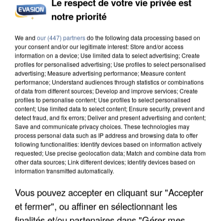
INCENDIES : L’ÎLE-DE-FRANCE LANCE UN ÉLAN
Le respect de votre vie privée est
DE SOLIDARITÉ AVEC LES...
notre priorité
We and
our (447) partners
do the following data processing based on
your consent and/or our legitimate interest: Store and/or access
information on a device; Use limited data to select advertising; Create
profiles for personalised advertising; Use profiles to select personalised
advertising; Measure advertising performance; Measure content
performance; Understand audiences through statistics or combinations
of data from different sources; Develop and improve services; Create
profiles to personalise content; Use profiles to select personalised
content; Use limited data to select content; Ensure security, prevent and
detect fraud, and fix errors; Deliver and present advertising and content;
Save and communicate privacy choices. These technologies may
process personal data such as IP address and browsing data to offer
following functionalities: Identify devices based on information actively
requested; Use precise geolocation data; Match and combine data from
other data sources; Link different devices; Identify devices based on
information transmitted automatically.
APRÈS TOUTES CES CANICULES, LES REFUGES
Vous pouvez accepter en cliquant sur "Accepter
DE FAUNE SAUVAGE SONT...
et fermer", ou affiner en sélectionnant les
finalités et/ou partenaires dans "Gérer mes