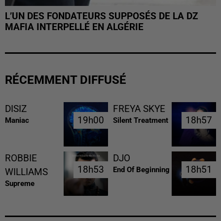
L’UN DES FONDATEURS SUPPOSÉS DE LA DZ
MAFIA INTERPELLÉ EN ALGÉRIE
RÉCEMMENT DIFFUSÉ
DISIZ
FREYA SKYE
19h00
19h00
18h57
18h57
Maniac
Silent Treatment
ROBBIE
DJO
18h53
18h53
18h51
18h51
End Of Beginning
WILLIAMS
Supreme