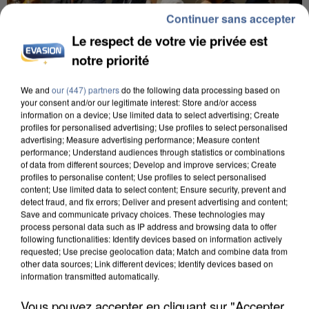
Continuer sans accepter
Le respect de votre vie privée est
notre priorité
We and
our (447) partners
do the following data processing based on
your consent and/or our legitimate interest: Store and/or access
INCENDIES : L’ÎLE-DE-FRANCE LANCE UN ÉLAN
information on a device; Use limited data to select advertising; Create
DE SOLIDARITÉ AVEC LES...
profiles for personalised advertising; Use profiles to select personalised
advertising; Measure advertising performance; Measure content
performance; Understand audiences through statistics or combinations
of data from different sources; Develop and improve services; Create
profiles to personalise content; Use profiles to select personalised
content; Use limited data to select content; Ensure security, prevent and
detect fraud, and fix errors; Deliver and present advertising and content;
Save and communicate privacy choices. These technologies may
process personal data such as IP address and browsing data to offer
following functionalities: Identify devices based on information actively
requested; Use precise geolocation data; Match and combine data from
other data sources; Link different devices; Identify devices based on
information transmitted automatically.
Vous pouvez accepter en cliquant sur "Accepter