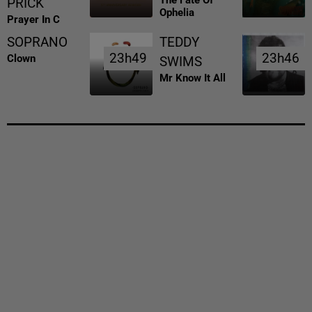
PRICK
Ophelia
Prayer In C
SOPRANO
TEDDY
23h49
23h49
23h46
23h46
Clown
SWIMS
Mr Know It All