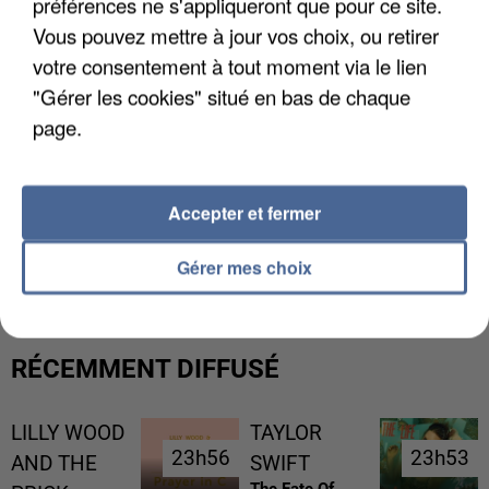
préférences ne s'appliqueront que pour ce site.
Vous pouvez mettre à jour vos choix, ou retirer
votre consentement à tout moment via le lien
"Gérer les cookies" situé en bas de chaque
page.
Accepter et fermer
L’UN DES FONDATEURS SUPPOSÉS DE LA DZ
MAFIA INTERPELLÉ EN ALGÉRIE
Gérer mes choix
RÉCEMMENT DIFFUSÉ
LILLY WOOD
TAYLOR
23h56
23h56
23h53
23h53
AND THE
SWIFT
The Fate Of