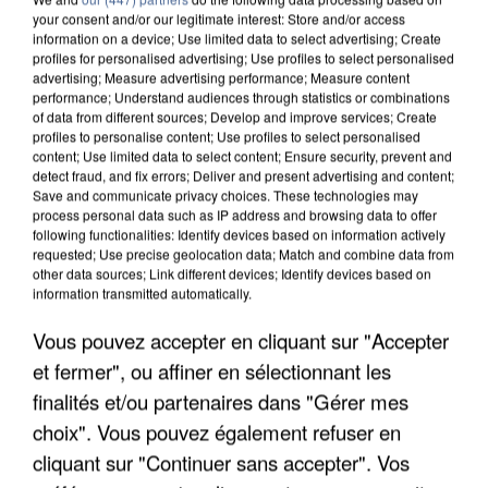
your consent and/or our legitimate interest: Store and/or access
information on a device; Use limited data to select advertising; Create
profiles for personalised advertising; Use profiles to select personalised
advertising; Measure advertising performance; Measure content
performance; Understand audiences through statistics or combinations
of data from different sources; Develop and improve services; Create
profiles to personalise content; Use profiles to select personalised
content; Use limited data to select content; Ensure security, prevent and
detect fraud, and fix errors; Deliver and present advertising and content;
Save and communicate privacy choices. These technologies may
process personal data such as IP address and browsing data to offer
following functionalities: Identify devices based on information actively
requested; Use precise geolocation data; Match and combine data from
other data sources; Link different devices; Identify devices based on
information transmitted automatically.
APRÈS TOUTES CES CANICULES, LES REFUGES
DE FAUNE SAUVAGE SONT...
Vous pouvez accepter en cliquant sur "Accepter
et fermer", ou affiner en sélectionnant les
finalités et/ou partenaires dans "Gérer mes
choix". Vous pouvez également refuser en
cliquant sur "Continuer sans accepter". Vos