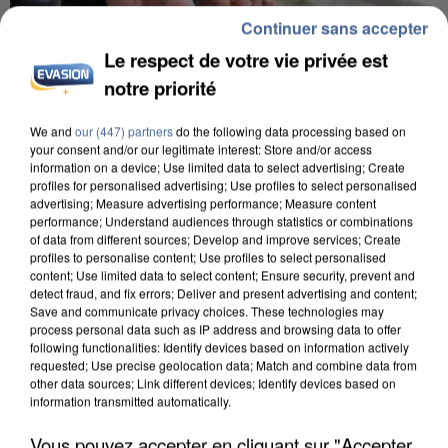
Continuer sans accepter
Le respect de votre vie privée est
notre priorité
L’UN DES FONDATEURS SUPPOSÉS DE LA DZ
We and
our (447) partners
do the following data processing based on
MAFIA INTERPELLÉ EN ALGÉRIE
your consent and/or our legitimate interest: Store and/or access
information on a device; Use limited data to select advertising; Create
profiles for personalised advertising; Use profiles to select personalised
advertising; Measure advertising performance; Measure content
performance; Understand audiences through statistics or combinations
of data from different sources; Develop and improve services; Create
profiles to personalise content; Use profiles to select personalised
content; Use limited data to select content; Ensure security, prevent and
detect fraud, and fix errors; Deliver and present advertising and content;
Save and communicate privacy choices. These technologies may
process personal data such as IP address and browsing data to offer
following functionalities: Identify devices based on information actively
requested; Use precise geolocation data; Match and combine data from
other data sources; Link different devices; Identify devices based on
information transmitted automatically.
Vous pouvez accepter en cliquant sur "Accepter