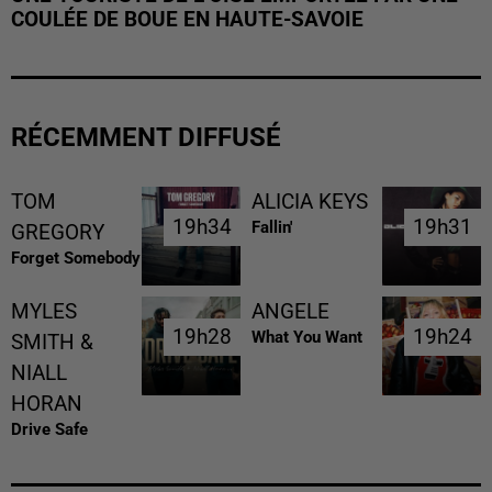
COULÉE DE BOUE EN HAUTE-SAVOIE
RÉCEMMENT DIFFUSÉ
TOM
ALICIA KEYS
19h34
19h34
19h31
19h31
Fallin'
GREGORY
Forget Somebody
MYLES
ANGELE
19h28
19h28
19h24
19h24
What You Want
SMITH &
NIALL
HORAN
Drive Safe