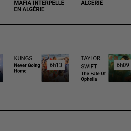
MAFIA INTERPELLÉ
ALGÉRIE
EN ALGÉRIE
KUNGS
TAYLOR
6h13
6h13
6h09
6h09
Never Going
SWIFT
Home
The Fate Of
Ophelia