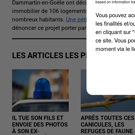
based on information tra
Dammartin-en-Goële ont décidé de rendre leurs d
immobilier de 106 logements sociaux, indique
L
Vous pouvez acce
nombreux habitants.
Une pétition a d'ailleurs ét
les finalités et
dénoncer ce projet porter par Nexity.
en cliquant sur 
ce site. Vous po
moment via le li
LES ARTICLES LES PLUS VUS
IL TUE SON FILS ET
APRÈS TOUTES CES
ENVOIE DES PHOTOS
CANICULES, LES
À SON EX-
REFUGES DE FAUNE