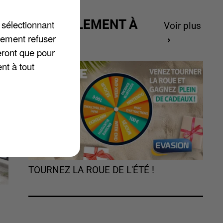
t
ACTUELLEMENT À
 sélectionnant
Voir plus
GAGNER
lement refuser
eront que pour
nt à tout
TOURNEZ LA ROUE DE L'ÉTÉ !