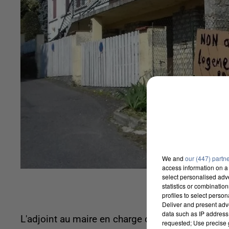
We and
our (447) partn
access information on a 
select personalised ad
statistics or combinatio
profiles to select person
Deliver and present adv
data such as IP address 
L'adjoint au maire en charge des finances et le
requested; Use precise g