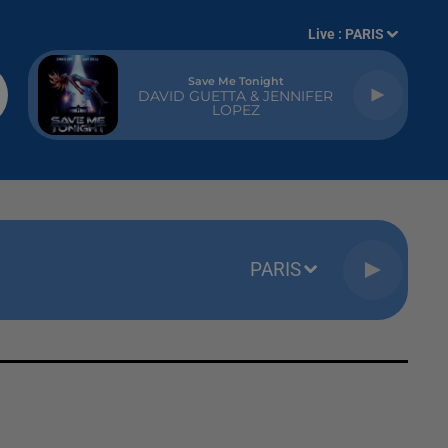
Live :
PARIS
Save Me Tonight
DAVID GUETTA & JENNIFER
LOPEZ
PARIS