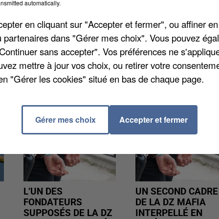
nsmitted automatically.
élégations afin de protester contre un nouveau proje
e Parisien
. Un projet qui met en colère également de
pter en cliquant sur "Accepter et fermer", ou affiner en
é lancée
et mise en ligne sur le site change.org pour
/ou partenaires dans "Gérer mes choix". Vous pouvez éga
"Continuer sans accepter". Vos préférences ne s'appliqu
uvez mettre à jour vos choix, ou retirer votre consenteme
en "Gérer les cookies" situé en bas de chaque page.
Gérer mes choix
Accepter et fermer
L’UN DES
UN SECOND CADRE
FONDATEURS
DE LA DZ MAFIA
SUPPOSÉS DE LA DZ
INTERPELLÉ EN