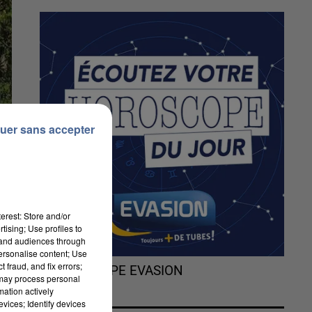
uer sans accepter
erest: Store and/or
tising; Use profiles to
tand audiences through
personalise content; Use
 fraud, and fix errors;
L'HOROSCOPE EVASION
 may process personal
mation actively
vices; Identify devices