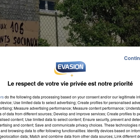
Contin
Le respect de votre vie privée est notre priorité
ers
do the following data processing based on your consent and/or our legitimate int
device; Use limited data to select advertising; Create profiles for personalised adver
vertising; Measure advertising performance; Measure content performance; Unders
ns of data from different sources; Develop and improve services; Create profiles to 
alised content; Use limited data to select content; Ensure security, prevent and detect
ertising and content; Save and communicate privacy choices. These technologies
and browsing data to offer following functionalities: Identify devices based on infor
 conseiller municipal à la communication de
eolocation data; Match and combine data from other data sources; Link different de