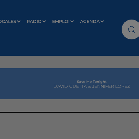
OCALES
RADIO
EMPLOI
AGENDA
Save Me Tonight
DAVID GUETTA & JENNIFER LOPEZ