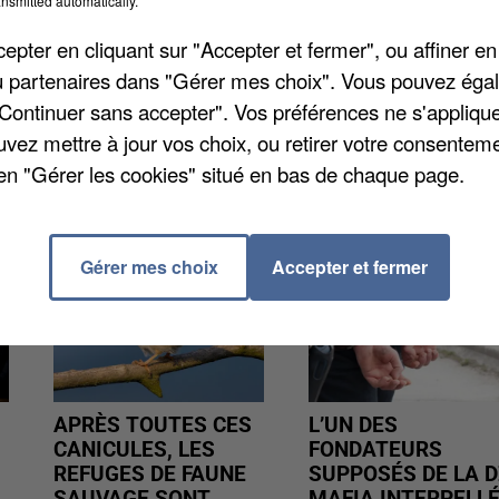
nsmitted automatically.
'exercer pas d'activités judiciaire, vous pouvez
pter en cliquant sur "Accepter et fermer", ou affiner en
e au juge coordonnateur de la conciliation. Plus
/ou partenaires dans "Gérer mes choix". Vous pouvez éga
uneuil.fr
.
"Continuer sans accepter". Vos préférences ne s'appliqu
uvez mettre à jour vos choix, ou retirer votre consenteme
en "Gérer les cookies" situé en bas de chaque page.
Gérer mes choix
Accepter et fermer
APRÈS TOUTES CES
L’UN DES
CANICULES, LES
FONDATEURS
REFUGES DE FAUNE
SUPPOSÉS DE LA D
SAUVAGE SONT...
MAFIA INTERPELL