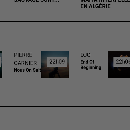
EN ALGÉRIE
PIERRE
DJO
22h09
22h09
22h0
22h0
End Of
GARNIER
Beginning
Nous On Sait