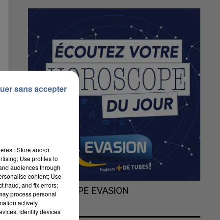
uer sans accepter
erest: Store and/or
tising; Use profiles to
tand audiences through
personalise content; Use
 fraud, and fix errors;
L'HOROSCOPE EVASION
 may process personal
mation actively
vices; Identify devices