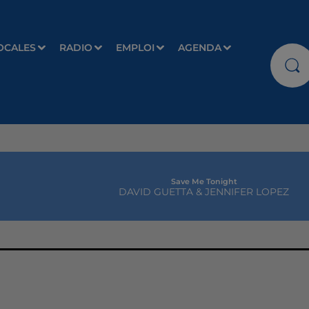
OCALES
RADIO
EMPLOI
AGENDA
Save Me Tonight
DAVID GUETTA & JENNIFER LOPEZ