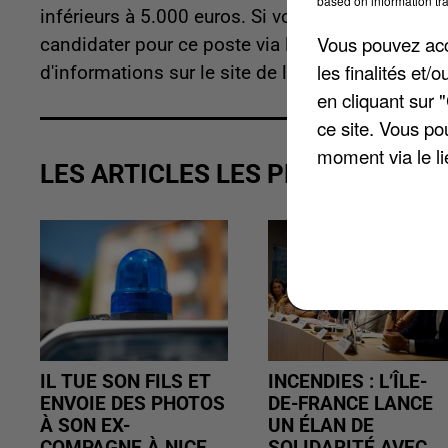
based on information tra
inférieurs à 5.000 euros. Si vous êtes majeur et n
Vous pouvez acce
candidater pour ce poste via l'envoie d'une lettr
les finalités et
d'informations sur le site de la commune,
www.a
en cliquant sur 
ce site. Vous po
moment via le li
LES ARTICLES LES PLUS VUS
IL TUE SON FILS ET
INCENDIES : L’ÎLE-
ENVOIE DES PHOTOS
DE-FRANCE LANCE
À SON EX-
UN ÉLAN DE
COMPAGNE À NICE
SOLIDARITÉ AVEC