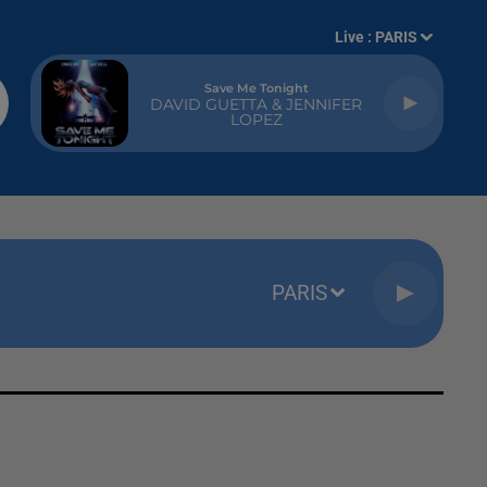
Live :
PARIS
Save Me Tonight
DAVID GUETTA & JENNIFER
LOPEZ
PARIS