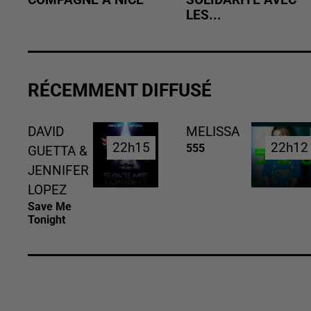
LES...
RÉCEMMENT DIFFUSÉ
DAVID
MELISSA
22h15
22h15
22h12
22h12
555
GUETTA &
JENNIFER
LOPEZ
Save Me
Tonight