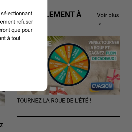
 sélectionnant
ACTUELLEMENT À
Voir plus
lement refuser
GAGNER
eront que pour
nt à tout
TOURNEZ LA ROUE DE L'ÉTÉ !
Z
É