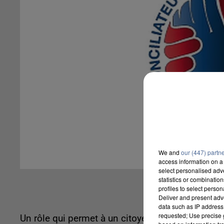
We and
our (447) partn
access information on a 
select personalised ad
statistics or combinatio
profiles to select person
Deliver and present adv
data such as IP address 
requested; Use precise g
Un rôle qui permet à un citoyen de pouvoir régler