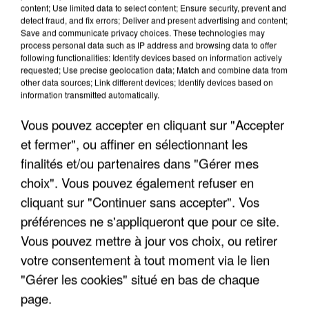
content; Use limited data to select content; Ensure security, prevent and
detect fraud, and fix errors; Deliver and present advertising and content;
LES DONNÉES DE 300 000 CLIENTS DÉROBÉES À
Save and communicate privacy choices. These technologies may
INTERMARCHÉ APRÈS UNE...
process personal data such as IP address and browsing data to offer
following functionalities: Identify devices based on information actively
requested; Use precise geolocation data; Match and combine data from
other data sources; Link different devices; Identify devices based on
information transmitted automatically.
Vous pouvez accepter en cliquant sur "Accepter
et fermer", ou affiner en sélectionnant les
finalités et/ou partenaires dans "Gérer mes
choix". Vous pouvez également refuser en
cliquant sur "Continuer sans accepter". Vos
préférences ne s'appliqueront que pour ce site.
Vous pouvez mettre à jour vos choix, ou retirer
votre consentement à tout moment via le lien
"Gérer les cookies" situé en bas de chaque
LES FRANÇAIS, FANS DE LA FLEMME
page.