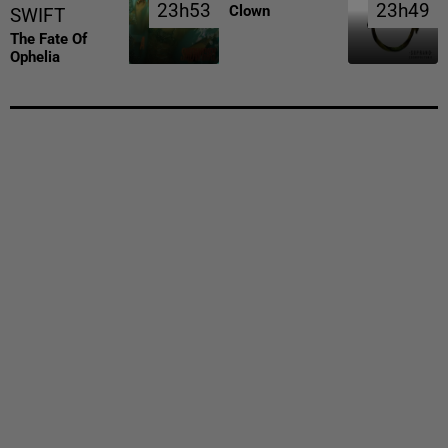
23h53
23h53
23h49
23h49
Clown
SWIFT
The Fate Of
Ophelia