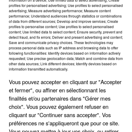
profiles for personalised advertising; Use profiles to select personalised
advertising; Measure advertising performance; Measure content
performance; Understand audiences through statistics or combinations
of data from different sources; Develop and improve services; Create
profiles to personalise content; Use profiles to select personalised
content; Use limited data to select content; Ensure security, prevent and
detect fraud, and fix errors; Deliver and present advertising and content;
Save and communicate privacy choices. These technologies may
process personal data such as IP address and browsing data to offer
following functionalities: Identify devices based on information actively
APRÈS TOUTES CES CANICULES, LES REFUGES
requested; Use precise geolocation data; Match and combine data from
other data sources; Link different devices; Identify devices based on
DE FAUNE SAUVAGE SONT...
information transmitted automatically.
Vous pouvez accepter en cliquant sur "Accepter
et fermer", ou affiner en sélectionnant les
finalités et/ou partenaires dans "Gérer mes
choix". Vous pouvez également refuser en
cliquant sur "Continuer sans accepter". Vos
préférences ne s'appliqueront que pour ce site.
Vous pouvez mettre à jour vos choix, ou retirer