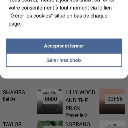
votre consentement à tout moment via le lien
"Gérer les cookies" situé en bas de chaque
page.
L’UN DES FONDATEURS SUPPOSÉS DE LA DZ
MAFIA INTERPELLÉ EN ALGÉRIE
Accepter et fermer
Gérer mes choix
RÉCEMMENT DIFFUSÉ
SHAKIRA
LILLY WOOD
0h00
0h00
23h56
23h56
Dai Dai
AND THE
PRICK
Prayer In C
TAYLOR
SOPRANO