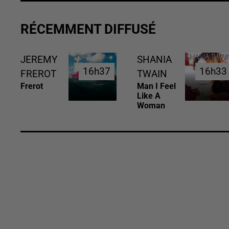
RÉCEMMENT DIFFUSÉ
JEREMY
SHANIA
16h37
16h37
16h33
16h33
FREROT
TWAIN
Frerot
Man I Feel
Like A
Woman