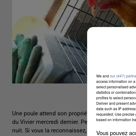
We and
our (447) partn
access information on a 
select personalised ad
statistics or combinatio
profiles to select person
Deliver and present adv
data such as IP address 
Une poule attend son propriétaire à la ferme péd
requested; Use precise g
based on information tra
du Vivier mercredi dernier. Pensant qu'elle faisai
nuit. Si vous la reconnaissez, vous êtes invité 
Vous pouvez acce