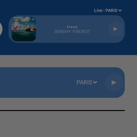
Live :
PARIS
Frerot
JEREMY FREROT
PARIS