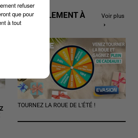
lement refuser
eront que pour
ACTUELLEMENT À
Voir plus
nt à tout
GAGNER
TOURNEZ LA ROUE DE L'ÉTÉ !
Z
É