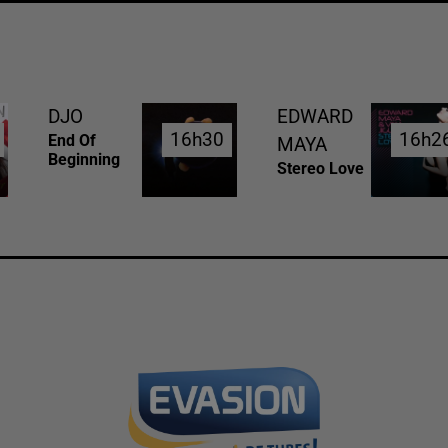
DJO
EDWARD
16h30
16h30
16h2
16h2
End Of
MAYA
Beginning
Stereo Love