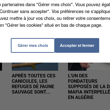
éphone au 07 63 19 69 25.
/ou partenaires dans "Gérer mes choix". Vous pouvez éga
"Continuer sans accepter". Vos préférences ne s'appliqu
uvez mettre à jour vos choix, ou retirer votre consenteme
en "Gérer les cookies" situé en bas de chaque page.
Gérer mes choix
Accepter et fermer
APRÈS TOUTES CES
L’UN DES
CANICULES, LES
FONDATEURS
REFUGES DE FAUNE
SUPPOSÉS DE LA D
SAUVAGE SONT...
MAFIA INTERPELL
EN ALGÉRIE