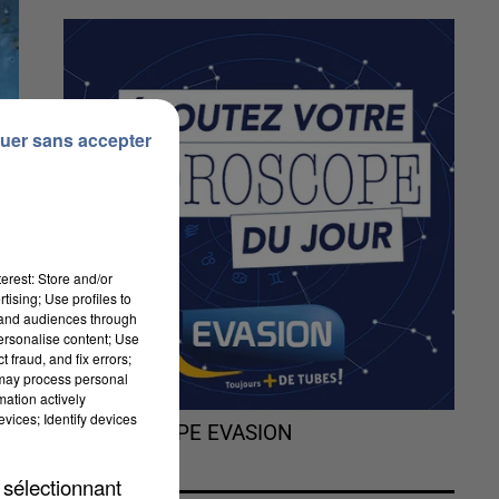
uer sans accepter
erest: Store and/or
tising; Use profiles to
tand audiences through
personalise content; Use
 fraud, and fix errors;
 may process personal
mation actively
rc
vices; Identify devices
L'HOROSCOPE EVASION
la
 sélectionnant