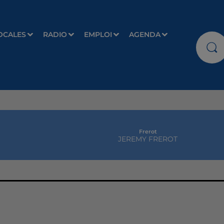
OCALES
RADIO
EMPLOI
AGENDA
Frerot
JEREMY FREROT