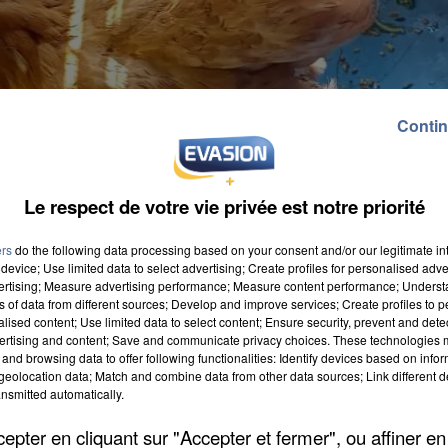
Contin
Le respect de votre vie privée est notre priorité
ers
do the following data processing based on your consent and/or our legitimate int
device; Use limited data to select advertising; Create profiles for personalised adver
vertising; Measure advertising performance; Measure content performance; Unders
ns of data from different sources; Develop and improve services; Create profiles to 
alised content; Use limited data to select content; Ensure security, prevent and detect
ertising and content; Save and communicate privacy choices. These technologies
and browsing data to offer following functionalities: Identify devices based on infor
agogique du Vivier. Elle se trouvait aux abords du pa
eolocation data; Match and combine data from other data sources; Link different de
nsmitted automatically.
t partie des pensionnaires elle y a été accueillie pour 
à contacter la ferme pédagogique par mail à
pter en cliquant sur "Accepter et fermer", ou affiner en