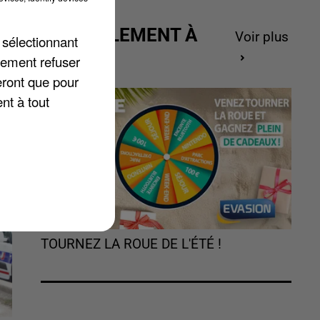
ACTUELLEMENT À
Voir plus
 sélectionnant
GAGNER
lement refuser
eront que pour
0
nt à tout
TOURNEZ LA ROUE DE L'ÉTÉ !