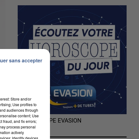
uer sans accepter
erest: Store and/or
tising; Use profiles to
tand audiences through
personalise content; Use
L'HOROSCOPE EVASION
 fraud, and fix errors;
 may process personal
mation actively
vices; Identify devices