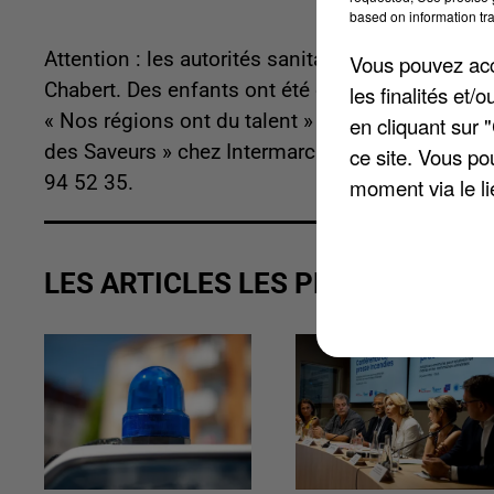
based on information tra
Attention : les autorités sanitaires ont retiré et
Vous pouvez acce
Chabert. Des enfants ont été contaminés par la 
les finalités et
« Nos régions ont du talent » chez Leclerc, « Ref
en cliquant sur 
des Saveurs » chez Intermarché. Un numéro vert 
ce site. Vous po
94 52 35.
moment via le li
LES ARTICLES LES PLUS VUS