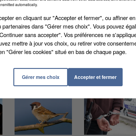
nsmitted automatically.
 rappelé tous les reblochons produits par la fromagerie
pter en cliquant sur "Accepter et fermer", ou affiner en
bactérie E.coli. Ce fromage est vendu sous la marque
/ou partenaires dans "Gérer mes choix". Vous pouvez éga
let de France » chez Carrefour mais aussi « Itinéraire
"Continuer sans accepter". Vos préférences ne s'appliqu
a été mis en place pour vous renseigner, c'est le 080
uvez mettre à jour vos choix, ou retirer votre consenteme
en "Gérer les cookies" situé en bas de chaque page.
Gérer mes choix
Accepter et fermer