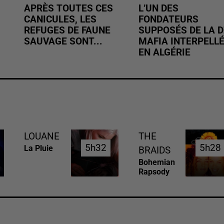
APRÈS TOUTES CES
L’UN DES
CANICULES, LES
FONDATEURS
REFUGES DE FAUNE
SUPPOSÉS DE LA D
SAUVAGE SONT...
MAFIA INTERPELL
EN ALGÉRIE
LOUANE
THE
5h32
5h32
5h28
5h28
La Pluie
BRAIDS
Bohemian
Rapsody