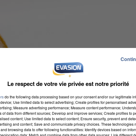
Contin
Le respect de votre vie privée est notre priorité
ers
do the following data processing based on your consent and/or our legitimate int
device; Use limited data to select advertising; Create profiles for personalised adver
vertising; Measure advertising performance; Measure content performance; Unders
ns of data from different sources; Develop and improve services; Create profiles to 
alised content; Use limited data to select content; Ensure security, prevent and detect
ertising and content; Save and communicate privacy choices. These technologies
and browsing data to offer following functionalities: Identify devices based on infor
eolocation data; Match and combine data from other data sources; Link different de