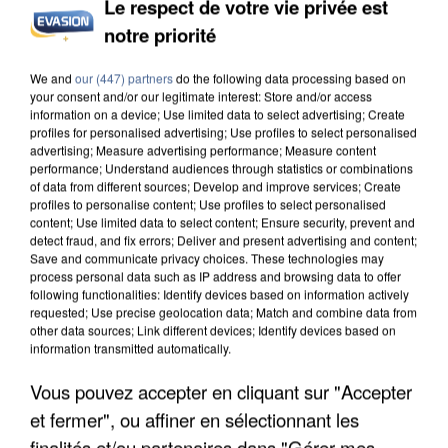
Le respect de votre vie privée est
notre priorité
UN SECOND CADRE DE LA DZ MAFIA
INTERPELLÉ EN ALGÉRIE
We and
our (447) partners
do the following data processing based on
your consent and/or our legitimate interest: Store and/or access
information on a device; Use limited data to select advertising; Create
profiles for personalised advertising; Use profiles to select personalised
advertising; Measure advertising performance; Measure content
performance; Understand audiences through statistics or combinations
of data from different sources; Develop and improve services; Create
profiles to personalise content; Use profiles to select personalised
content; Use limited data to select content; Ensure security, prevent and
detect fraud, and fix errors; Deliver and present advertising and content;
Save and communicate privacy choices. These technologies may
process personal data such as IP address and browsing data to offer
following functionalities: Identify devices based on information actively
requested; Use precise geolocation data; Match and combine data from
other data sources; Link different devices; Identify devices based on
information transmitted automatically.
Vous pouvez accepter en cliquant sur "Accepter
et fermer", ou affiner en sélectionnant les
UNE TOURISTE DE L’OISE EMPORTÉE PAR UNE
finalités et/ou partenaires dans "Gérer mes