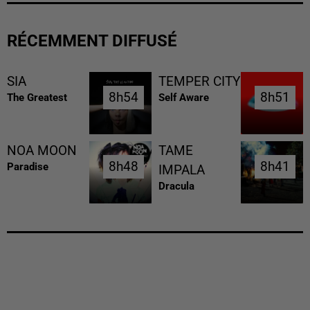
RÉCEMMENT DIFFUSÉ
SIA
TEMPER CITY
8h54
8h54
8h51
8h51
The Greatest
Self Aware
NOA MOON
TAME
8h48
8h48
8h41
8h41
Paradise
IMPALA
Dracula