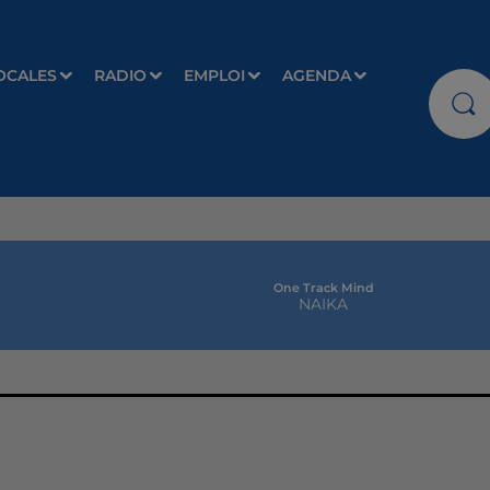
OCALES
RADIO
EMPLOI
AGENDA
One Track Mind
NAIKA