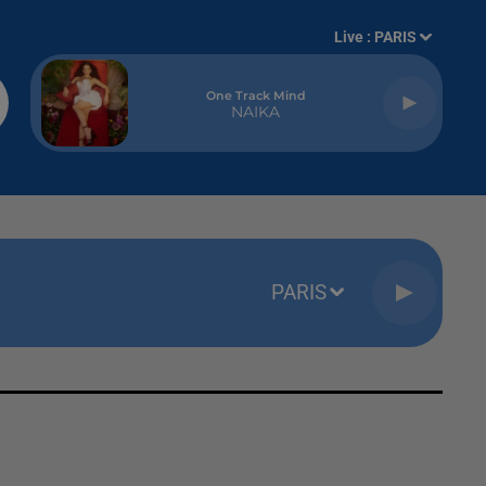
Live :
PARIS
One Track Mind
NAIKA
PARIS