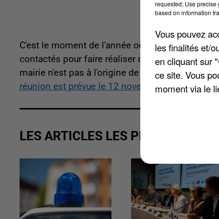
requested; Use precise g
based on information tra
Vous pouvez acce
C'est le moment de l'année où les malfaiteurs e
les finalités et
contactés pour faire réaliser des diagnostics 
en cliquant sur 
mairie n'est pas à l'origine de cette démarche !
ce site. Vous po
réunion est prévue le 12 novembre prochain c
moment via le li
LES ARTICLES LES PLUS VUS