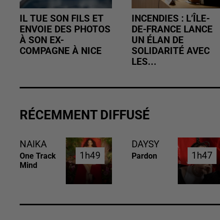
IL TUE SON FILS ET
INCENDIES : L’ÎLE-
ENVOIE DES PHOTOS
DE-FRANCE LANCE
À SON EX-
UN ÉLAN DE
COMPAGNE À NICE
SOLIDARITÉ AVEC
LES...
RÉCEMMENT DIFFUSÉ
NAIKA
DAYSY
1h49
1h49
1h47
1h47
One Track
Pardon
Mind