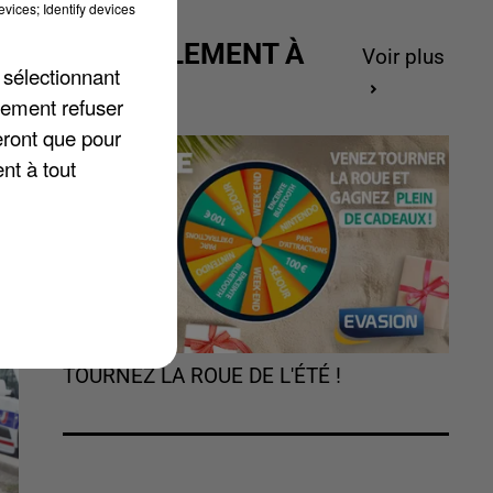
vices; Identify devices
ACTUELLEMENT À
Voir plus
 sélectionnant
GAGNER
lement refuser
eront que pour
nt à tout
TOURNEZ LA ROUE DE L'ÉTÉ !