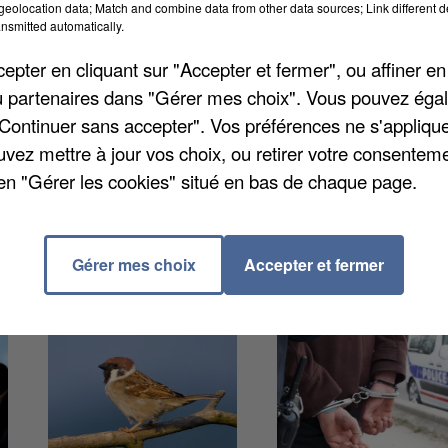
eolocation data; Match and combine data from other data sources; Link different de
nsmitted automatically.
pter en cliquant sur "Accepter et fermer", ou affiner en
n profitent. Récemment, plusieurs habitants ont été
/ou partenaires dans "Gérer mes choix". Vous pouvez éga
énergétiques à la demande de la commune. Sauf que la
"Continuer sans accepter". Vos préférences ne s'appliqu
 Pour en savoir plus sur le démarchage frauduleux,
une
uvez mettre à jour vos choix, ou retirer votre consenteme
omme nous l'avions annoncé
récemment.
en "Gérer les cookies" situé en bas de chaque page.
Gérer mes choix
Accepter et fermer