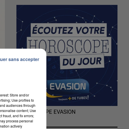
uer sans accepter
erest: Store and/or
tising; Use profiles to
tand audiences through
personalise content; Use
L'HOROSCOPE EVASION
 fraud, and fix errors;
 may process personal
mation actively