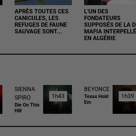
APRÈS TOUTES CES
L’UN DES
CANICULES, LES
FONDATEURS
REFUGES DE FAUNE
SUPPOSÉS DE LA D
SAUVAGE SONT...
MAFIA INTERPELL
EN ALGÉRIE
SIENNA
BEYONCE
1h43
1h43
1h39
1h39
Texas Hold
SPIRO
Em
Die On This
Hill