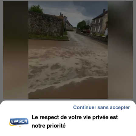
UNE TOURISTE DE L’OISE EMPORTÉE PAR UNE
Continuer sans accepter
COULÉE DE BOUE EN HAUTE-SAVOIE
Le respect de votre vie privée est
notre priorité