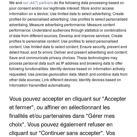
We and
our (447) partners
do the following data processing based on
your consent and/or our legitimate interest: Store and/or access
information on a device; Use limited data to select advertising; Create
profiles for personalised advertising; Use profiles to select personalised
advertising; Measure advertising performance; Measure content
performance; Understand audiences through statistics or combinations
of data from different sources; Develop and improve services; Create
profiles to personalise content; Use profiles to select personalised
content; Use limited data to select content; Ensure security, prevent and
detect fraud, and fix errors; Deliver and present advertising and content;
Save and communicate privacy choices. These technologies may
process personal data such as IP address and browsing data to offer
following functionalities: Identify devices based on information actively
requested; Use precise geolocation data; Match and combine data from
other data sources; Link different devices; Identify devices based on
information transmitted automatically.
LES DONNÉES DE 300 000 CLIENTS DÉROBÉES À
INTERMARCHÉ APRÈS UNE...
Vous pouvez accepter en cliquant sur "Accepter
et fermer", ou affiner en sélectionnant les
finalités et/ou partenaires dans "Gérer mes
choix". Vous pouvez également refuser en
cliquant sur "Continuer sans accepter". Vos