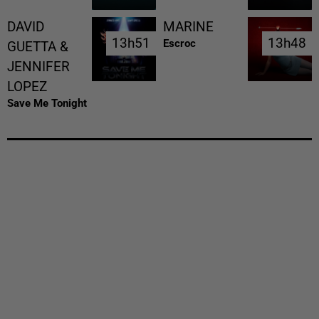
DAVID
MARINE
13h51
13h51
13h48
13h48
Escroc
GUETTA &
JENNIFER
LOPEZ
Save Me Tonight