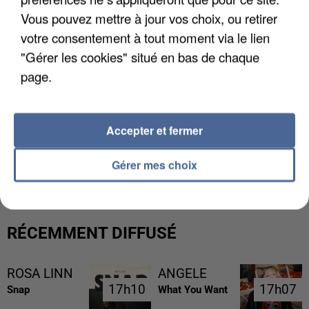
Vous pouvez mettre à jour vos choix, ou retirer
votre consentement à tout moment via le lien
"Gérer les cookies" situé en bas de chaque
page.
Accepter et fermer
UNE TOURISTE DE L’OISE EMPORTÉE PAR UNE
COULÉE DE BOUE EN HAUTE-SAVOIE
Gérer mes choix
RÉCEMMENT DIFFUSÉ
ROSA LINN
ANGELE
17h10
17h10
17h07
17h07
Snap
What You Want