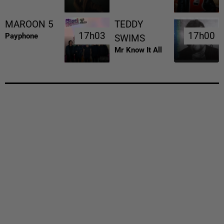
MAROON 5
TEDDY
17h03
17h03
17h00
17h00
Payphone
SWIMS
Mr Know It All