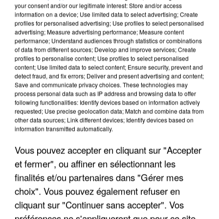
your consent and/or our legitimate interest: Store and/or access
information on a device; Use limited data to select advertising; Create
profiles for personalised advertising; Use profiles to select personalised
advertising; Measure advertising performance; Measure content
performance; Understand audiences through statistics or combinations
of data from different sources; Develop and improve services; Create
profiles to personalise content; Use profiles to select personalised
content; Use limited data to select content; Ensure security, prevent and
detect fraud, and fix errors; Deliver and present advertising and content;
Save and communicate privacy choices. These technologies may
process personal data such as IP address and browsing data to offer
following functionalities: Identify devices based on information actively
requested; Use precise geolocation data; Match and combine data from
other data sources; Link different devices; Identify devices based on
information transmitted automatically.
UN SECOND CADRE DE LA DZ MAFIA
INTERPELLÉ EN ALGÉRIE
Vous pouvez accepter en cliquant sur "Accepter
et fermer", ou affiner en sélectionnant les
finalités et/ou partenaires dans "Gérer mes
choix". Vous pouvez également refuser en
cliquant sur "Continuer sans accepter". Vos
préférences ne s'appliqueront que pour ce site.