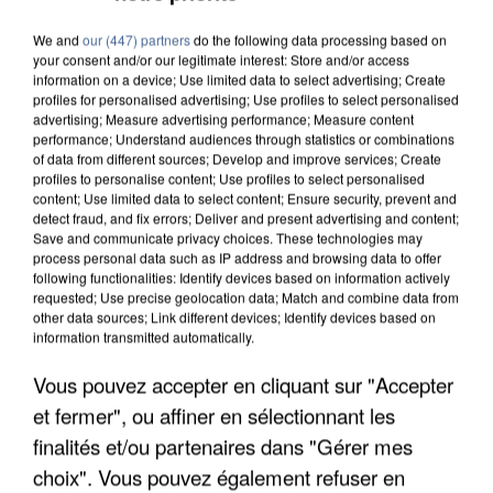
We and
our (447) partners
do the following data processing based on
your consent and/or our legitimate interest: Store and/or access
information on a device; Use limited data to select advertising; Create
profiles for personalised advertising; Use profiles to select personalised
advertising; Measure advertising performance; Measure content
performance; Understand audiences through statistics or combinations
of data from different sources; Develop and improve services; Create
profiles to personalise content; Use profiles to select personalised
content; Use limited data to select content; Ensure security, prevent and
detect fraud, and fix errors; Deliver and present advertising and content;
Save and communicate privacy choices. These technologies may
process personal data such as IP address and browsing data to offer
following functionalities: Identify devices based on information actively
requested; Use precise geolocation data; Match and combine data from
other data sources; Link different devices; Identify devices based on
information transmitted automatically.
Vous pouvez accepter en cliquant sur "Accepter
UN SECOND CADRE DE LA DZ MAFIA
et fermer", ou affiner en sélectionnant les
INTERPELLÉ EN ALGÉRIE
finalités et/ou partenaires dans "Gérer mes
choix". Vous pouvez également refuser en