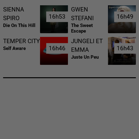
SIENNA
GWEN
16h53
16h53
16h49
16h49
SPIRO
STEFANI
Die On This Hill
The Sweet
Escape
TEMPER CITY
JUNGELI ET
16h46
16h46
16h43
16h43
Self Aware
EMMA
Juste Un Peu