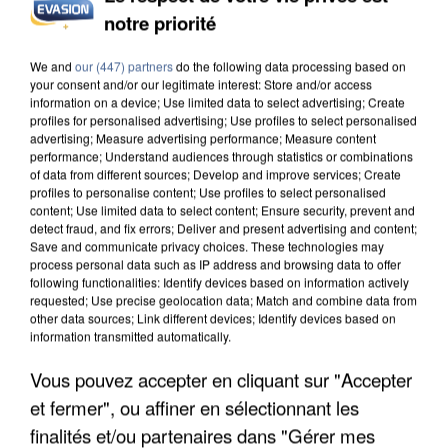
notre priorité
L’UN DES FONDATEURS SUPPOSÉS DE LA DZ
MAFIA INTERPELLÉ EN ALGÉRIE
We and
our (447) partners
do the following data processing based on
your consent and/or our legitimate interest: Store and/or access
information on a device; Use limited data to select advertising; Create
profiles for personalised advertising; Use profiles to select personalised
advertising; Measure advertising performance; Measure content
performance; Understand audiences through statistics or combinations
of data from different sources; Develop and improve services; Create
profiles to personalise content; Use profiles to select personalised
content; Use limited data to select content; Ensure security, prevent and
detect fraud, and fix errors; Deliver and present advertising and content;
Save and communicate privacy choices. These technologies may
process personal data such as IP address and browsing data to offer
following functionalities: Identify devices based on information actively
requested; Use precise geolocation data; Match and combine data from
other data sources; Link different devices; Identify devices based on
information transmitted automatically.
Vous pouvez accepter en cliquant sur "Accepter
et fermer", ou affiner en sélectionnant les
UN SECOND CADRE DE LA DZ MAFIA
finalités et/ou partenaires dans "Gérer mes
INTERPELLÉ EN ALGÉRIE