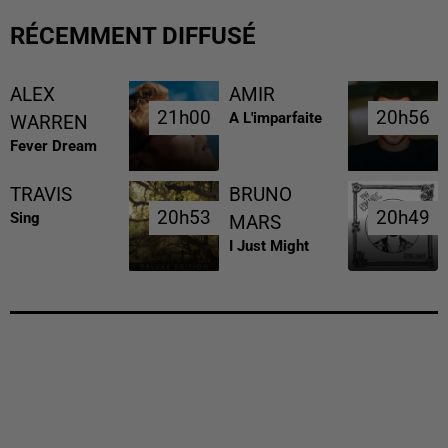
RÉCEMMENT DIFFUSÉ
ALEX
AMIR
21h00
21h00
20h56
20h56
A L'imparfaite
WARREN
Fever Dream
TRAVIS
BRUNO
20h53
20h53
20h49
20h49
Sing
MARS
I Just Might