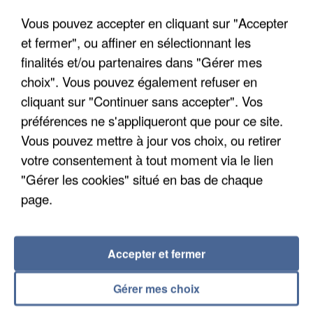
Une touriste de l’Oise emportée par une coulée de
Vous pouvez accepter en cliquant sur "Accepter
boue en Haute-Savoie
et fermer", ou affiner en sélectionnant les
Son corps a été retrouvé à cinq kilomètres de là.
finalités et/ou partenaires dans "Gérer mes
choix". Vous pouvez également refuser en
cliquant sur "Continuer sans accepter". Vos
préférences ne s'appliqueront que pour ce site.
Vous pouvez mettre à jour vos choix, ou retirer
votre consentement à tout moment via le lien
"Gérer les cookies" situé en bas de chaque
page.
Accepter et fermer
Gérer mes choix
5 août 2026