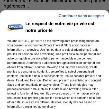
Gabriel Attal et Raphaël Glucksmann visés par des
ingérences...
Sollicité, Sébastien Lecornu annonce un "travail
Continuer sans accepter
commun" avec les partis à la rentrée.
Le respect de votre vie privée est
notre priorité
We and
our (447) partners
do the following data processing based on
your consent and/or our legitimate interest: Store and/or access
information on a device; Use limited data to select advertising; Create
profiles for personalised advertising; Use profiles to select personalised
advertising; Measure advertising performance; Measure content
performance; Understand audiences through statistics or combinations
of data from different sources; Develop and improve services; Create
profiles to personalise content; Use profiles to select personalised
content; Use limited data to select content; Ensure security, prevent and
detect fraud, and fix errors; Deliver and present advertising and content;
Save and communicate privacy choices. These technologies may
process personal data such as IP address and browsing data to offer
following functionalities: Identify devices based on information actively
requested; Use precise geolocation data; Match and combine data from
other data sources; Link different devices; Identify devices based on
information transmitted automatically.
6 août 2026