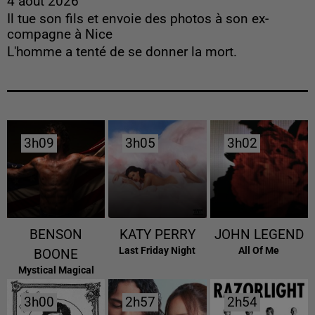
4 août 2026
Il tue son fils et envoie des photos à son ex-
compagne à Nice
L'homme a tenté de se donner la mort.
3h09
3h09
3h05
3h05
3h02
3h02
BENSON
KATY PERRY
JOHN LEGEND
Last Friday Night
All Of Me
BOONE
Mystical Magical
3h00
3h00
2h57
2h57
2h54
2h54