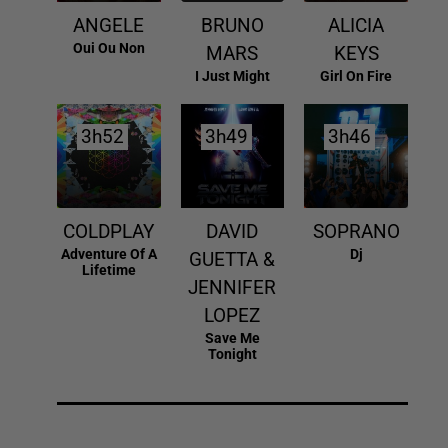
ANGELE
BRUNO
ALICIA
Oui Ou Non
MARS
KEYS
I Just Might
Girl On Fire
3h52
3h52
3h49
3h49
3h46
3h46
COLDPLAY
DAVID
SOPRANO
Adventure Of A
Dj
GUETTA &
Lifetime
JENNIFER
LOPEZ
Save Me
Tonight