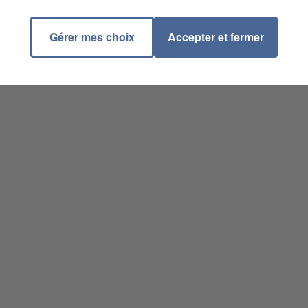
e du Clos Saint Jean
E LES NEMOURS
Gérer mes choix
Accepter et fermer