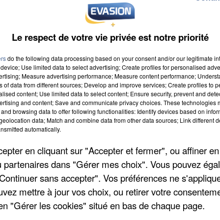
Le respect de votre vie privée est notre priorité
ers
do the following data processing based on your consent and/or our legitimate int
 cancer du sein
device; Use limited data to select advertising; Create profiles for personalised adver
vertising; Measure advertising performance; Measure content performance; Unders
ns of data from different sources; Develop and improve services; Create profiles to 
alised content; Use limited data to select content; Ensure security, prevent and detect
ertising and content; Save and communicate privacy choices. These technologies
and browsing data to offer following functionalities: Identify devices based on infor
eolocation data; Match and combine data from other data sources; Link different de
nsmitted automatically.
pter en cliquant sur "Accepter et fermer", ou affiner en
/ou partenaires dans "Gérer mes choix". Vous pouvez éga
 à 11h00
"Continuer sans accepter". Vos préférences ne s'appliqu
 à 21h00
uvez mettre à jour vos choix, ou retirer votre consenteme
en "Gérer les cookies" situé en bas de chaque page.