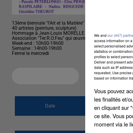
13ème biennale "l'Art et la Matière" toutes techniques
40 artistes (peinture, sculpture)
Hommage à Jean-Louis MORELLE
We and
our (447) partn
Association "Ter.R.O.Feu" qui œuvre pour la prévention du
access information on a 
Week-end : 10h00-19h00
select personalised ad
Semaine : 14h00-19h00
statistics or combinatio
Fermé le mercredi
profiles to select person
Deliver and present adv
data such as IP address 
requested; Use precise g
Ajouter à votre calendrier
based on information tra
Vous pouvez acce
les finalités et
du
18 mars 2023
Date
en cliquant sur 
au
26 mars 2023
ce site. Vous po
moment via le li