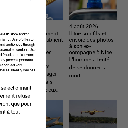
4 août 2026
4 août 2026
Le gouvernement
Il tue son fils et
erest: Store and/or
tising; Use profiles to
et l’Ademe publient
envoie des photos
tand audiences through
une carte
à son ex-
personalise content; Use
interactive des
compagne à Nice
 fraud, and fix errors;
lieux...
L'homme a tenté
 may process personal
mation actively
Les habitants
de se donner la
vices; Identify devices
peuvent partager
mort.
les points frais
 sélectionnant
près de chez eux.
lement refuser
eront que pour
nt à tout