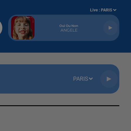
Live :
PARIS
Oui Ou Non
ANGELE
PARIS