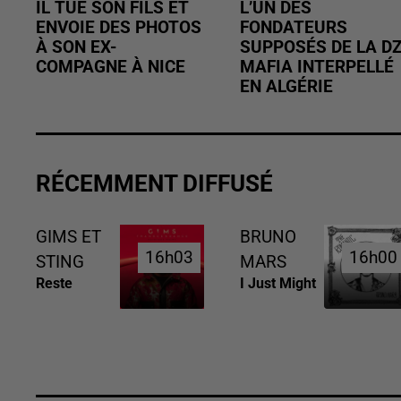
IL TUE SON FILS ET
L’UN DES
ENVOIE DES PHOTOS
FONDATEURS
À SON EX-
SUPPOSÉS DE LA D
COMPAGNE À NICE
MAFIA INTERPELLÉ
EN ALGÉRIE
RÉCEMMENT DIFFUSÉ
GIMS ET
BRUNO
16h03
16h03
16h00
16h00
STING
MARS
Reste
I Just Might