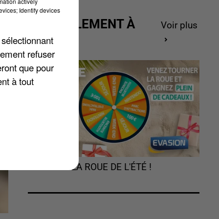
mation actively
vices; Identify devices
ACTUELLEMENT À
Voir plus
es
GAGNER
 sélectionnant
ré
lement refuser
l
eront que pour
nt à tout
TOURNEZ LA ROUE DE L'ÉTÉ !