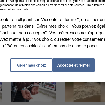
and browsing data to offer following functionalities: Identify devices based on infor
eolocation data; Match and combine data from other data sources; Link different de
nsmitted automatically.
st le début du procès aujourd'hui à la cour d'assises d
pter en cliquant sur "Accepter et fermer", ou affiner en
iol par soumission chimique. Le prévenu avait rencont
/ou partenaires dans "Gérer mes choix". Vous pouvez éga
névoles à la Croix-Rouge. Obsédé par la jeune femme, i
"Continuer sans accepter". Vos préférences ne s'appliqu
011. Le procès doit durer jusqu'à mercredi.
uvez mettre à jour vos choix, ou retirer votre consenteme
en "Gérer les cookies" situé en bas de chaque page.
Gérer mes choix
Accepter et fermer