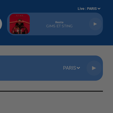
Live :
PARIS
Reste
GIMS ET STING
PARIS