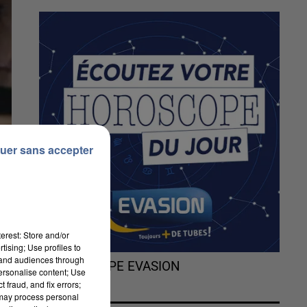
uer sans accepter
erest: Store and/or
tising; Use profiles to
tand audiences through
L'HOROSCOPE EVASION
personalise content; Use
 fraud, and fix errors;
 may process personal