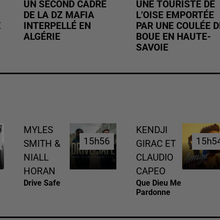
UN SECOND CADRE
UNE TOURISTE DE
DE LA DZ MAFIA
L’OISE EMPORTÉE
Z
INTERPELLÉ EN
PAR UNE COULÉE D
ALGÉRIE
BOUE EN HAUTE-
SAVOIE
MYLES
KENDJI
15h56
15h56
15h5
15h5
SMITH &
GIRAC ET
NIALL
CLAUDIO
HORAN
CAPEO
Drive Safe
Que Dieu Me
Pardonne