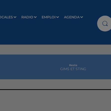
OCALES
RADIO
EMPLOI
AGENDA
Reste
GIMS ET STING