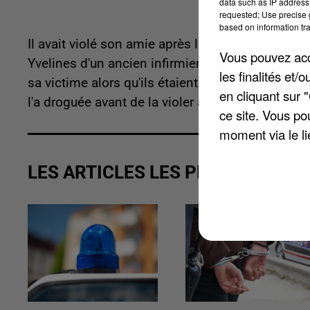
data such as IP address 
requested; Use precise g
based on information tra
Il avait violé son amie après l'avoir droguée. C'e
Vous pouvez acce
Yvelines d'un ancien infirmier de 27 ans pour v
les finalités et
sa victime alors qu'ils étaient tous les deux bé
en cliquant sur 
l'a droguée avant de la violer à Poissy en juin 2
ce site. Vous po
moment via le li
LES ARTICLES LES PLUS VUS