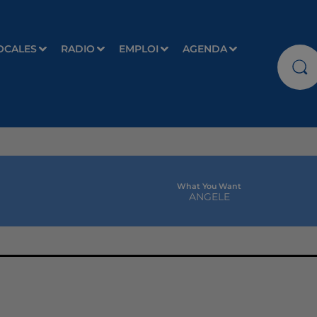
OCALES
RADIO
EMPLOI
AGENDA
What You Want
ANGELE