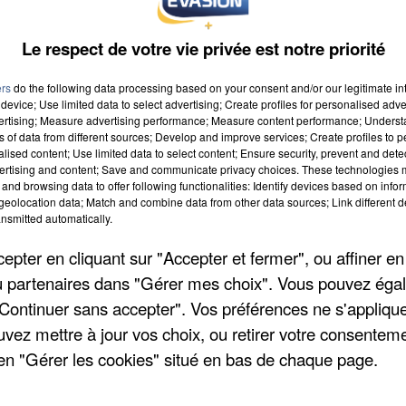
Le respect de votre vie privée est notre priorité
ers
do the following data processing based on your consent and/or our legitimate int
device; Use limited data to select advertising; Create profiles for personalised adver
vertising; Measure advertising performance; Measure content performance; Unders
ns of data from different sources; Develop and improve services; Create profiles to 
alised content; Use limited data to select content; Ensure security, prevent and detect
ertising and content; Save and communicate privacy choices. These technologies
and browsing data to offer following functionalities: Identify devices based on infor
eolocation data; Match and combine data from other data sources; Link different de
nsmitted automatically.
pter en cliquant sur "Accepter et fermer", ou affiner en
 de soutien à la famille de Julien Videlaine à été
/ou partenaires dans "Gérer mes choix". Vous pouvez éga
Emmanuel Macron. Quelques semaines plus tard, fin
"Continuer sans accepter". Vos préférences ne s'appliqu
u président, a révélé le comité ce vendredi 8
uvez mettre à jour vos choix, ou retirer votre consenteme
rançois-Xavier Lauch, chef du cabinet du président,
en "Gérer les cookies" situé en bas de chaque page.
-Yves Le Drian, ministre des Affaires Etrangères et