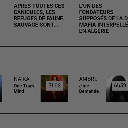
APRÈS TOUTES CES
L’UN DES
CANICULES, LES
FONDATEURS
REFUGES DE FAUNE
SUPPOSÉS DE LA D
SAUVAGE SONT...
MAFIA INTERPELL
EN ALGÉRIE
NAIKA
AMBRE
7h03
7h03
6h59
6h59
One Track
J'me
Mind
Demande