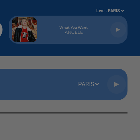
Live :
PARIS
What You Want
ANGELE
PARIS