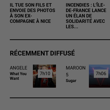
IL TUE SON FILS ET
INCENDIES : L’ÎLE-
ENVOIE DES PHOTOS
DE-FRANCE LANCE
À SON EX-
UN ÉLAN DE
COMPAGNE À NICE
SOLIDARITÉ AVEC
LES...
RÉCEMMENT DIFFUSÉ
ANGELE
MAROON
7h10
7h10
7h06
7h06
What You
5
Want
Sugar