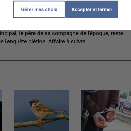
Gérer mes choix
Accepter et fermer
te susceptible d'être réservée à son intervention. En
e-Maxence, avait été assassiné en juillet 2014 à Nogen
rincipal, le père de sa compagne de l'époque, reste
e l'enquête piétine. Affaire à suivre...