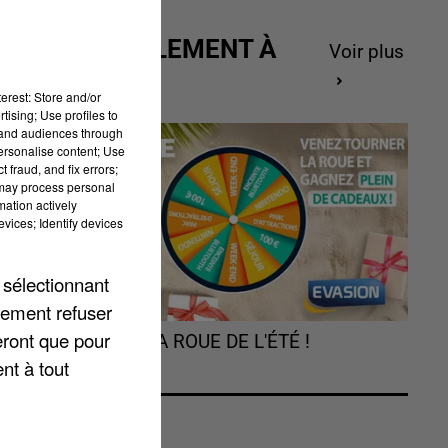
ACTUELLEMENT À
Voir plus
GAGNER
erest: Store and/or
tising; Use profiles to
tand audiences through
personalise content; Use
 fraud, and fix errors;
 may process personal
mation actively
vices; Identify devices
 sélectionnant
lement refuser
eront que pour
TOURNEZ LA ROUE DE L'ÉTÉ !
nt à tout