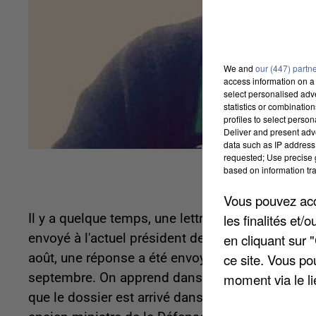
We and
our (447) partn
access information on a 
select personalised ad
statistics or combinatio
profiles to select person
Deliver and present adv
data such as IP address 
requested; Use precise g
based on information tra
Vous pouvez acce
Il y a quelque temps, une lettre au nom du comité
les finalités et
envoyé à l'actuel président de la République : 
en cliquant sur 
août, une réponse a été envoyée par le cabinet d
ce site. Vous po
septembre. On apprend dans le courrier, selon F
moment via le li
que le dossier est arrivé dans les mains de Jean