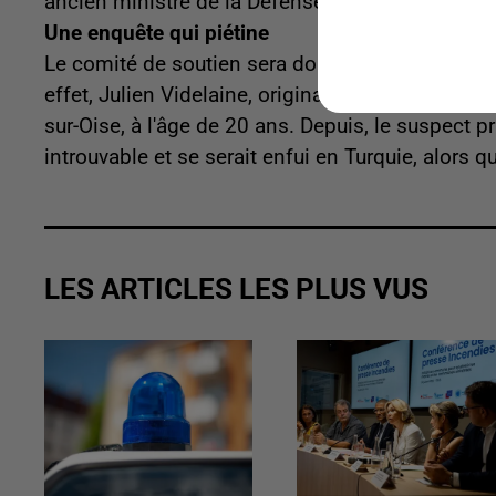
ancien ministre de la Défense.
Une enquête qui piétine
Le comité de soutien sera donc informé de la sui
effet, Julien Videlaine, originaire de Pont-Saint
sur-Oise, à l'âge de 20 ans. Depuis, le suspect p
introuvable et se serait enfui en Turquie, alors qu
LES ARTICLES LES PLUS VUS