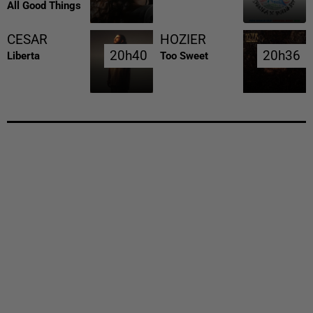
All Good Things
CESAR
HOZIER
20h40
20h40
20h36
20h36
Liberta
Too Sweet