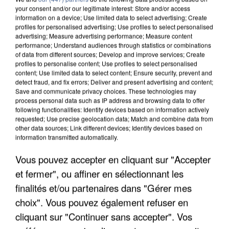
your consent and/or our legitimate interest: Store and/or access
information on a device; Use limited data to select advertising; Create
profiles for personalised advertising; Use profiles to select personalised
advertising; Measure advertising performance; Measure content
performance; Understand audiences through statistics or combinations
of data from different sources; Develop and improve services; Create
profiles to personalise content; Use profiles to select personalised
content; Use limited data to select content; Ensure security, prevent and
detect fraud, and fix errors; Deliver and present advertising and content;
Save and communicate privacy choices. These technologies may
process personal data such as IP address and browsing data to offer
following functionalities: Identify devices based on information actively
requested; Use precise geolocation data; Match and combine data from
other data sources; Link different devices; Identify devices based on
information transmitted automatically.
APRÈS TOUTES CES CANICULES, LES REFUGES
DE FAUNE SAUVAGE SONT...
Vous pouvez accepter en cliquant sur "Accepter
et fermer", ou affiner en sélectionnant les
finalités et/ou partenaires dans "Gérer mes
choix". Vous pouvez également refuser en
cliquant sur "Continuer sans accepter". Vos