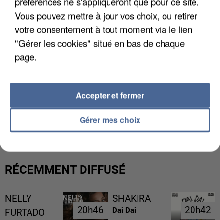
préférences ne s'appliqueront que pour ce site.
Vous pouvez mettre à jour vos choix, ou retirer
votre consentement à tout moment via le lien
"Gérer les cookies" situé en bas de chaque
page.
Accepter et fermer
L’UN DES FONDATEURS SUPPOSÉS DE LA DZ
MAFIA INTERPELLÉ EN ALGÉRIE
Gérer mes choix
RÉCEMMENT DIFFUSÉ
NELLY
SHAKIRA
20h46
20h46
20h42
20h42
Dai Dai
FURTADO