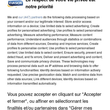
DE SOLIDARITÉ AVEC LES...
notre priorité
We and
our (447) partners
do the following data processing based on
your consent and/or our legitimate interest: Store and/or access
information on a device; Use limited data to select advertising; Create
profiles for personalised advertising; Use profiles to select personalised
advertising; Measure advertising performance; Measure content
performance; Understand audiences through statistics or combinations
of data from different sources; Develop and improve services; Create
profiles to personalise content; Use profiles to select personalised
content; Use limited data to select content; Ensure security, prevent and
detect fraud, and fix errors; Deliver and present advertising and content;
Save and communicate privacy choices. These technologies may
process personal data such as IP address and browsing data to offer
following functionalities: Identify devices based on information actively
requested; Use precise geolocation data; Match and combine data from
other data sources; Link different devices; Identify devices based on
information transmitted automatically.
Vous pouvez accepter en cliquant sur "Accepter
APRÈS TOUTES CES CANICULES, LES REFUGES
DE FAUNE SAUVAGE SONT...
et fermer", ou affiner en sélectionnant les
finalités et/ou partenaires dans "Gérer mes