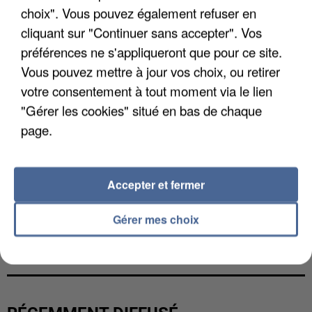
choix". Vous pouvez également refuser en
cliquant sur "Continuer sans accepter". Vos
préférences ne s'appliqueront que pour ce site.
Vous pouvez mettre à jour vos choix, ou retirer
votre consentement à tout moment via le lien
"Gérer les cookies" situé en bas de chaque
page.
Accepter et fermer
Gérer mes choix
L’UN DES FONDATEURS SUPPOSÉS DE LA DZ
MAFIA INTERPELLÉ EN ALGÉRIE