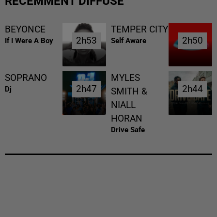
RÉCEMMENT DIFFUSÉ
BEYONCE
TEMPER CITY
2h53
2h53
2h50
2h50
If I Were A Boy
Self Aware
SOPRANO
MYLES
2h47
2h47
2h44
2h44
Dj
SMITH &
NIALL
HORAN
Drive Safe