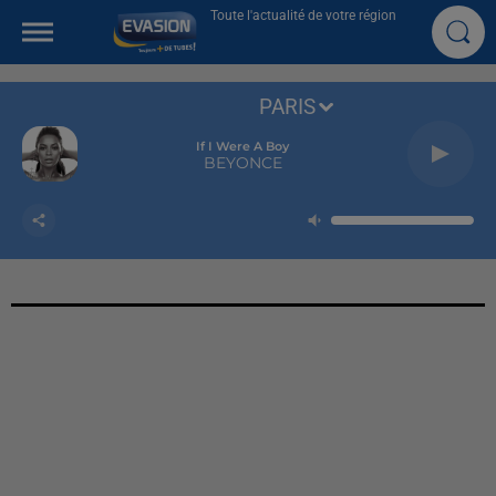
Toute l'actualité de votre région
PARIS
If I Were A Boy
BEYONCE