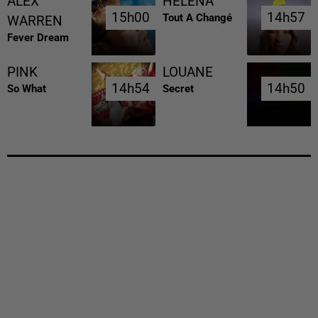
ALEX
HELENA
15h00
15h00
14h57
14h57
Tout A Changé
WARREN
Fever Dream
PINK
LOUANE
14h54
14h54
14h50
14h50
So What
Secret