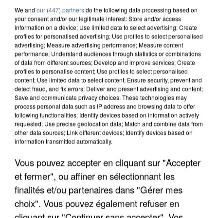
We and
our (447) partners
do the following data processing based on
your consent and/or our legitimate interest: Store and/or access
information on a device; Use limited data to select advertising; Create
profiles for personalised advertising; Use profiles to select personalised
advertising; Measure advertising performance; Measure content
performance; Understand audiences through statistics or combinations
of data from different sources; Develop and improve services; Create
profiles to personalise content; Use profiles to select personalised
content; Use limited data to select content; Ensure security, prevent and
detect fraud, and fix errors; Deliver and present advertising and content;
Save and communicate privacy choices. These technologies may
process personal data such as IP address and browsing data to offer
following functionalities: Identify devices based on information actively
requested; Use precise geolocation data; Match and combine data from
other data sources; Link different devices; Identify devices based on
information transmitted automatically.
APRÈS TOUTES CES CANICULES, LES REFUGES
Vous pouvez accepter en cliquant sur "Accepter
DE FAUNE SAUVAGE SONT...
et fermer", ou affiner en sélectionnant les
finalités et/ou partenaires dans "Gérer mes
choix". Vous pouvez également refuser en
cliquant sur "Continuer sans accepter". Vos