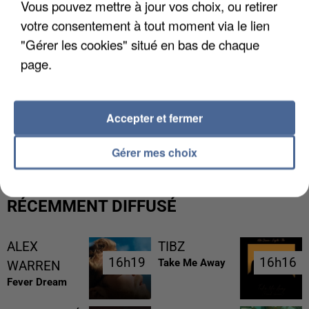
Vous pouvez mettre à jour vos choix, ou retirer
votre consentement à tout moment via le lien
"Gérer les cookies" situé en bas de chaque
page.
Accepter et fermer
UNE TOURISTE DE L’OISE EMPORTÉE PAR UNE
COULÉE DE BOUE EN HAUTE-SAVOIE
Gérer mes choix
RÉCEMMENT DIFFUSÉ
ALEX
TIBZ
16h19
16h19
16h16
16h16
Take Me Away
WARREN
Fever Dream