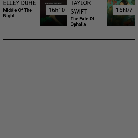
ELLEY DUHÉ
TAYLOR
16h10
16h10
16h07
16h07
Middle Of The
SWIFT
Night
The Fate Of
Ophelia