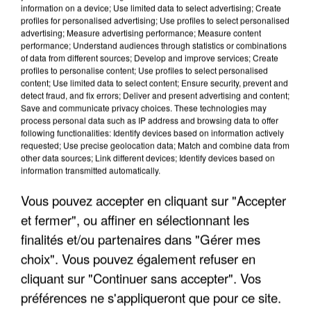
information on a device; Use limited data to select advertising; Create
profiles for personalised advertising; Use profiles to select personalised
advertising; Measure advertising performance; Measure content
performance; Understand audiences through statistics or combinations
of data from different sources; Develop and improve services; Create
profiles to personalise content; Use profiles to select personalised
content; Use limited data to select content; Ensure security, prevent and
detect fraud, and fix errors; Deliver and present advertising and content;
Save and communicate privacy choices. These technologies may
process personal data such as IP address and browsing data to offer
following functionalities: Identify devices based on information actively
requested; Use precise geolocation data; Match and combine data from
other data sources; Link different devices; Identify devices based on
UN SECOND CADRE DE LA DZ MAFIA
information transmitted automatically.
INTERPELLÉ EN ALGÉRIE
Vous pouvez accepter en cliquant sur "Accepter
et fermer", ou affiner en sélectionnant les
finalités et/ou partenaires dans "Gérer mes
choix". Vous pouvez également refuser en
cliquant sur "Continuer sans accepter". Vos
préférences ne s'appliqueront que pour ce site.