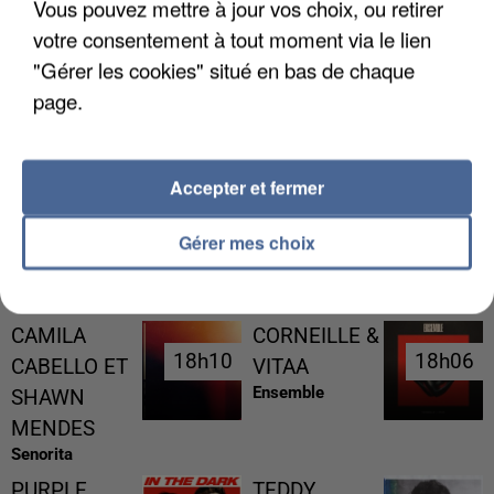
Vous pouvez mettre à jour vos choix, ou retirer
votre consentement à tout moment via le lien
"Gérer les cookies" situé en bas de chaque
page.
L’UN DES FONDATEURS SUPPOSÉS DE LA DZ
MAFIA INTERPELLÉ EN ALGÉRIE
Accepter et fermer
Gérer mes choix
RÉCEMMENT DIFFUSÉ
CAMILA
CORNEILLE &
18h10
18h10
18h06
18h06
CABELLO ET
VITAA
Ensemble
SHAWN
MENDES
Senorita
PURPLE
TEDDY