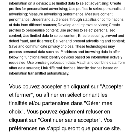
information on a device; Use limited data to select advertising; Create
profiles for personalised advertising; Use profiles to select personalised
advertising; Measure advertising performance; Measure content
performance; Understand audiences through statistics or combinations
of data from different sources; Develop and improve services; Create
profiles to personalise content; Use profiles to select personalised
content; Use limited data to select content; Ensure security, prevent and
detect fraud, and fix errors; Deliver and present advertising and content;
Save and communicate privacy choices. These technologies may
process personal data such as IP address and browsing data to offer
APRÈS TOUTES CES CANICULES, LES REFUGES
following functionalities: Identify devices based on information actively
DE FAUNE SAUVAGE SONT...
requested; Use precise geolocation data; Match and combine data from
other data sources; Link different devices; Identify devices based on
information transmitted automatically.
Vous pouvez accepter en cliquant sur "Accepter
et fermer", ou affiner en sélectionnant les
finalités et/ou partenaires dans "Gérer mes
choix". Vous pouvez également refuser en
cliquant sur "Continuer sans accepter". Vos
préférences ne s'appliqueront que pour ce site.