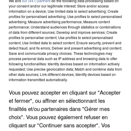
We and
our (447) partners
do the following data processing based on
your consent and/or our legitimate interest: Store and/or access
information on a device; Use limited data to select advertising; Create
profiles for personalised advertising; Use profiles to select personalised
advertising; Measure advertising performance; Measure content
performance; Understand audiences through statistics or combinations
of data from different sources; Develop and improve services; Create
profiles to personalise content; Use profiles to select personalised
content; Use limited data to select content; Ensure security, prevent and
detect fraud, and fix errors; Deliver and present advertising and content;
Save and communicate privacy choices. These technologies may
process personal data such as IP address and browsing data to offer
following functionalities: Identify devices based on information actively
requested; Use precise geolocation data; Match and combine data from
other data sources; Link different devices; Identify devices based on
information transmitted automatically.
UN SECOND CADRE DE LA DZ MAFIA
INTERPELLÉ EN ALGÉRIE
Vous pouvez accepter en cliquant sur "Accepter
et fermer", ou affiner en sélectionnant les
finalités et/ou partenaires dans "Gérer mes
choix". Vous pouvez également refuser en
cliquant sur "Continuer sans accepter". Vos