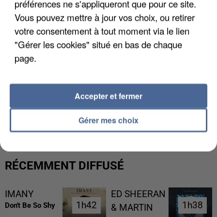
préférences ne s'appliqueront que pour ce site.
Vous pouvez mettre à jour vos choix, ou retirer
votre consentement à tout moment via le lien
"Gérer les cookies" situé en bas de chaque
page.
Accepter et fermer
UNE TOURISTE DE L’OISE EMPORTÉE PAR UNE
COULÉE DE BOUE EN HAUTE-SAVOIE
Gérer mes choix
RÉCEMMENT DIFFUSÉ
IMANY
ED SHEERAN
1h42
1h42
1h38
1h38
Don't Be So Shy
& MARTIN