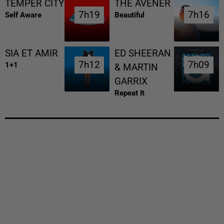
TEMPER CITY
THE AVENER
7h19
7h19
7h16
7h16
Self Aware
Beautiful
SIA ET AMIR
ED SHEERAN
7h12
7h12
7h09
7h09
1+1
& MARTIN
GARRIX
Repeat It