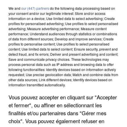
We and
our (447) partners
do the following data processing based on
your consent and/or our legitimate interest: Store and/or access
information on a device; Use limited data to select advertising; Create
profiles for personalised advertising; Use profiles to select personalised
advertising; Measure advertising performance; Measure content
performance; Understand audiences through statistics or combinations
of data from different sources; Develop and improve services; Create
profiles to personalise content; Use profiles to select personalised
content; Use limited data to select content; Ensure security, prevent and
detect fraud, and fix errors; Deliver and present advertising and content;
Save and communicate privacy choices. These technologies may
process personal data such as IP address and browsing data to offer
following functionalities: Identify devices based on information actively
requested; Use precise geolocation data; Match and combine data from
other data sources; Link different devices; Identify devices based on
information transmitted automatically.
L’UN DES FONDATEURS SUPPOSÉS DE LA DZ
Vous pouvez accepter en cliquant sur "Accepter
MAFIA INTERPELLÉ EN ALGÉRIE
et fermer", ou affiner en sélectionnant les
finalités et/ou partenaires dans "Gérer mes
choix". Vous pouvez également refuser en