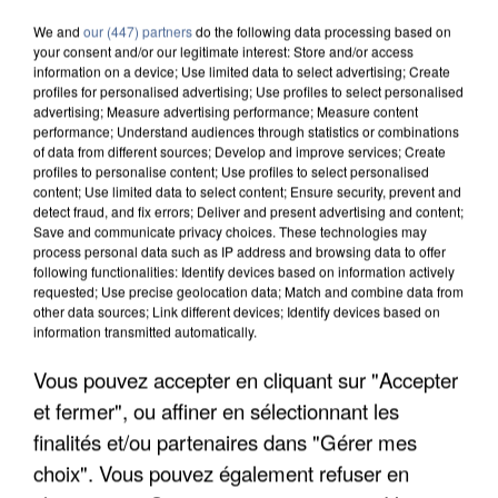
COULÉE DE BOUE EN HAUTE-SAVOIE
We and
our (447) partners
do the following data processing based on
your consent and/or our legitimate interest: Store and/or access
information on a device; Use limited data to select advertising; Create
profiles for personalised advertising; Use profiles to select personalised
advertising; Measure advertising performance; Measure content
performance; Understand audiences through statistics or combinations
of data from different sources; Develop and improve services; Create
profiles to personalise content; Use profiles to select personalised
content; Use limited data to select content; Ensure security, prevent and
detect fraud, and fix errors; Deliver and present advertising and content;
Save and communicate privacy choices. These technologies may
process personal data such as IP address and browsing data to offer
following functionalities: Identify devices based on information actively
requested; Use precise geolocation data; Match and combine data from
other data sources; Link different devices; Identify devices based on
information transmitted automatically.
Vous pouvez accepter en cliquant sur "Accepter
LES DONNÉES DE 300 000 CLIENTS DÉROBÉES À
et fermer", ou affiner en sélectionnant les
INTERMARCHÉ APRÈS UNE...
finalités et/ou partenaires dans "Gérer mes
choix". Vous pouvez également refuser en