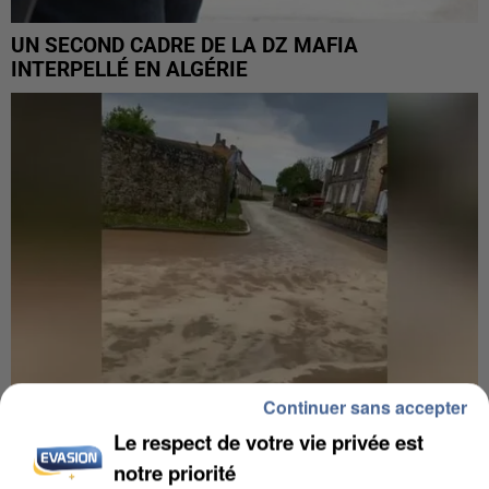
UN SECOND CADRE DE LA DZ MAFIA
INTERPELLÉ EN ALGÉRIE
Continuer sans accepter
Le respect de votre vie privée est
UNE TOURISTE DE L’OISE EMPORTÉE PAR UNE
notre priorité