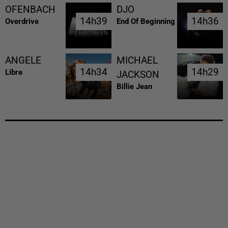
OFENBACH
DJO
14h39
14h39
14h36
14h36
Overdrive
End Of Beginning
ANGELE
MICHAEL
14h34
14h34
14h29
14h29
Libre
JACKSON
Billie Jean