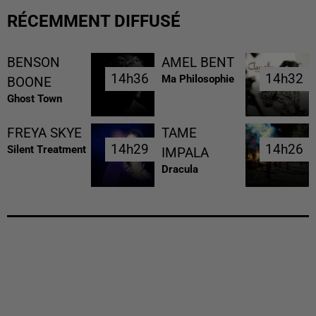
RÉCEMMENT DIFFUSÉ
BENSON
AMEL BENT
14h36
14h36
14h32
14h32
Ma Philosophie
BOONE
Ghost Town
FREYA SKYE
TAME
14h29
14h29
14h26
14h26
Silent Treatment
IMPALA
Dracula