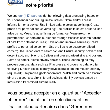
notre priorité
UN SECOND CADRE DE LA DZ MAFIA
INTERPELLÉ EN ALGÉRIE
We and
our (447) partners
do the following data processing based on
your consent and/or our legitimate interest: Store and/or access
information on a device; Use limited data to select advertising; Create
profiles for personalised advertising; Use profiles to select personalised
advertising; Measure advertising performance; Measure content
performance; Understand audiences through statistics or combinations
of data from different sources; Develop and improve services; Create
profiles to personalise content; Use profiles to select personalised
content; Use limited data to select content; Ensure security, prevent and
detect fraud, and fix errors; Deliver and present advertising and content;
Save and communicate privacy choices. These technologies may
process personal data such as IP address and browsing data to offer
following functionalities: Identify devices based on information actively
requested; Use precise geolocation data; Match and combine data from
other data sources; Link different devices; Identify devices based on
information transmitted automatically.
Vous pouvez accepter en cliquant sur "Accepter
et fermer", ou affiner en sélectionnant les
UNE TOURISTE DE L’OISE EMPORTÉE PAR UNE
finalités et/ou partenaires dans "Gérer mes
COULÉE DE BOUE EN HAUTE-SAVOIE