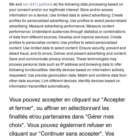
We and
our (447) partners
do the following data processing based on
your consent and/or our legitimate interest: Store and/or access
information on a device; Use limited data to select advertising; Create
profiles for personalised advertising; Use profiles to select personalised
advertising; Measure advertising performance; Measure content
performance; Understand audiences through statistics or combinations
of data from different sources; Develop and improve services; Create
profiles to personalise content; Use profiles to select personalised
content; Use limited data to select content; Ensure security, prevent and
detect fraud, and fix errors; Deliver and present advertising and content;
Save and communicate privacy choices. These technologies may
process personal data such as IP address and browsing data to offer
following functionalities: Identify devices based on information actively
requested; Use precise geolocation data; Match and combine data from
other data sources; Link different devices; Identify devices based on
information transmitted automatically.
APRÈS TOUTES CES CANICULES, LES REFUGES
Vous pouvez accepter en cliquant sur "Accepter
DE FAUNE SAUVAGE SONT...
et fermer", ou affiner en sélectionnant les
finalités et/ou partenaires dans "Gérer mes
choix". Vous pouvez également refuser en
cliquant sur "Continuer sans accepter". Vos