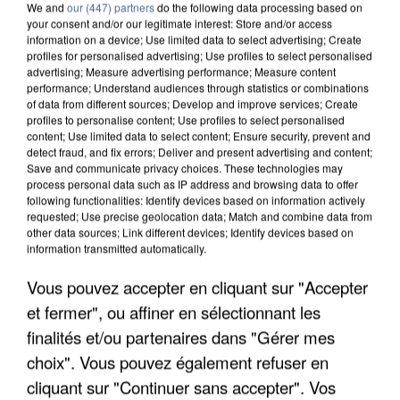
We and
our (447) partners
do the following data processing based on
your consent and/or our legitimate interest: Store and/or access
information on a device; Use limited data to select advertising; Create
profiles for personalised advertising; Use profiles to select personalised
advertising; Measure advertising performance; Measure content
performance; Understand audiences through statistics or combinations
of data from different sources; Develop and improve services; Create
profiles to personalise content; Use profiles to select personalised
content; Use limited data to select content; Ensure security, prevent and
detect fraud, and fix errors; Deliver and present advertising and content;
Save and communicate privacy choices. These technologies may
process personal data such as IP address and browsing data to offer
following functionalities: Identify devices based on information actively
requested; Use precise geolocation data; Match and combine data from
other data sources; Link different devices; Identify devices based on
information transmitted automatically.
APRÈS TOUTES CES CANICULES, LES REFUGES
Vous pouvez accepter en cliquant sur "Accepter
DE FAUNE SAUVAGE SONT...
et fermer", ou affiner en sélectionnant les
finalités et/ou partenaires dans "Gérer mes
choix". Vous pouvez également refuser en
cliquant sur "Continuer sans accepter". Vos