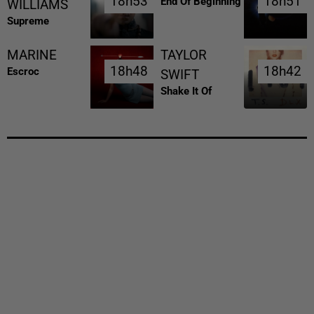
18h53
18h53
18h51
18h51
End Of Beginning
WILLIAMS
Supreme
MARINE
TAYLOR
18h48
18h48
18h42
18h42
Escroc
SWIFT
Shake It Of