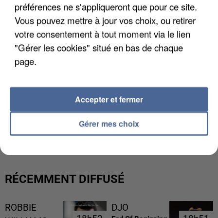
préférences ne s'appliqueront que pour ce site.
Vous pouvez mettre à jour vos choix, ou retirer
votre consentement à tout moment via le lien
"Gérer les cookies" situé en bas de chaque
page.
Accepter et fermer
L’UN DES FONDATEURS SUPPOSÉS DE LA DZ
Gérer mes choix
MAFIA INTERPELLÉ EN ALGÉRIE
RÉCEMMENT DIFFUSÉ
ROBBIE
DJO