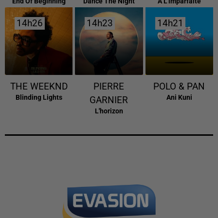
End Of Beginning
Dance The Night
A L'imparfaite
14h26
14h26
14h23
14h23
14h21
14h21
THE WEEKND
PIERRE
POLO & PAN
Blinding Lights
Ani Kuni
GARNIER
L'horizon