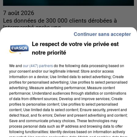
7 août 2026
Les données de 300 000 clients dérobées à
Intermarché après une...
Continuer sans accepter
Les données bancaires ne seraient pas
Le respect de votre vie privée est
concernées.
notre priorité
We and
our (447) partners
do the following data processing based on
your consent and/or our legitimate interest: Store and/or access
information on a device; Use limited data to select advertising; Create
profiles for personalised advertising; Use profiles to select personalised
advertising; Measure advertising performance; Measure content
performance; Understand audiences through statistics or combinations
of data from different sources; Develop and improve services; Create
profiles to personalise content; Use profiles to select personalised
content; Use limited data to select content; Ensure security, prevent and
detect fraud, and fix errors; Deliver and present advertising and content;
Save and communicate privacy choices. These technologies may
process personal data such as IP address and browsing data to offer
following functionalities: Identify devices based on information actively
requested; Use precise geolocation data; Match and combine data from