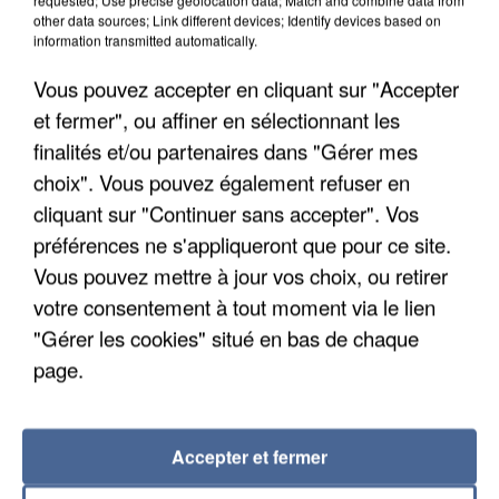
other data sources; Link different devices; Identify devices based on
information transmitted automatically.
7 août 2026
Vous pouvez accepter en cliquant sur "Accepter
Un second cadre de la DZ Mafia interpellé en
et fermer", ou affiner en sélectionnant les
Algérie
Un cofondateur du réseau avait été interpellé
finalités et/ou partenaires dans "Gérer mes
quelques jours plus tôt.
choix". Vous pouvez également refuser en
cliquant sur "Continuer sans accepter". Vos
préférences ne s'appliqueront que pour ce site.
Vous pouvez mettre à jour vos choix, ou retirer
votre consentement à tout moment via le lien
"Gérer les cookies" situé en bas de chaque
page.
Accepter et fermer