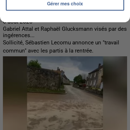
Gérer mes choix
6 août 2026
Gabriel Attal et Raphaël Glucksmann visés par des
ingérences...
Sollicité, Sébastien Lecornu annonce un "travail
commun" avec les partis à la rentrée.