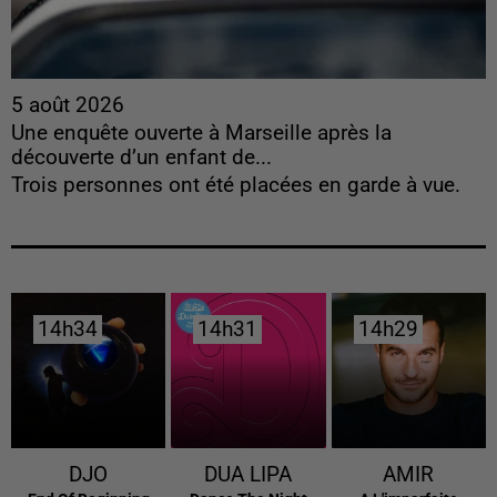
5 août 2026
Une enquête ouverte à Marseille après la
découverte d’un enfant de...
Trois personnes ont été placées en garde à vue.
14h34
14h34
14h31
14h31
14h29
14h29
DJO
DUA LIPA
AMIR