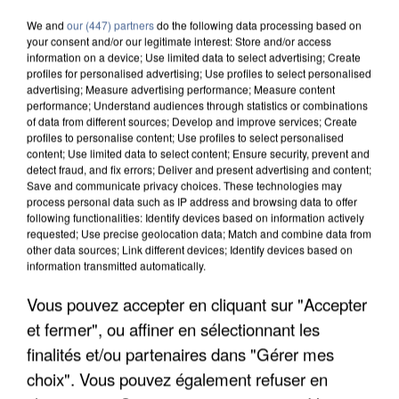
We and
our (447) partners
do the following data processing based on
your consent and/or our legitimate interest: Store and/or access
information on a device; Use limited data to select advertising; Create
profiles for personalised advertising; Use profiles to select personalised
advertising; Measure advertising performance; Measure content
performance; Understand audiences through statistics or combinations
of data from different sources; Develop and improve services; Create
profiles to personalise content; Use profiles to select personalised
content; Use limited data to select content; Ensure security, prevent and
detect fraud, and fix errors; Deliver and present advertising and content;
Save and communicate privacy choices. These technologies may
process personal data such as IP address and browsing data to offer
following functionalities: Identify devices based on information actively
requested; Use precise geolocation data; Match and combine data from
other data sources; Link different devices; Identify devices based on
information transmitted automatically.
Vous pouvez accepter en cliquant sur "Accepter
UNE TOURISTE DE L’OISE EMPORTÉE PAR UNE
COULÉE DE BOUE EN HAUTE-SAVOIE
et fermer", ou affiner en sélectionnant les
finalités et/ou partenaires dans "Gérer mes
choix". Vous pouvez également refuser en