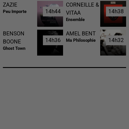
ZAZIE
CORNEILLE &
14h44
14h44
14h38
14h38
Peu Importe
VITAA
Ensemble
BENSON
AMEL BENT
14h36
14h36
14h32
14h32
Ma Philosophie
BOONE
Ghost Town