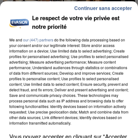
Continuer sans accepter
Le respect de votre vie privée est
notre priorité
INCENDIES : L’ÎLE-DE-FRANCE LANCE UN ÉLAN
We and
our (447) partners
do the following data processing based on
DE SOLIDARITÉ AVEC LES...
your consent and/or our legitimate interest: Store and/or access
information on a device; Use limited data to select advertising; Create
profiles for personalised advertising; Use profiles to select personalised
advertising; Measure advertising performance; Measure content
performance; Understand audiences through statistics or combinations
of data from different sources; Develop and improve services; Create
profiles to personalise content; Use profiles to select personalised
content; Use limited data to select content; Ensure security, prevent and
detect fraud, and fix errors; Deliver and present advertising and content;
Save and communicate privacy choices. These technologies may
process personal data such as IP address and browsing data to offer
following functionalities: Identify devices based on information actively
requested; Use precise geolocation data; Match and combine data from
other data sources; Link different devices; Identify devices based on
information transmitted automatically.
Vous pouvez accepter en cliquant sur "Accepter