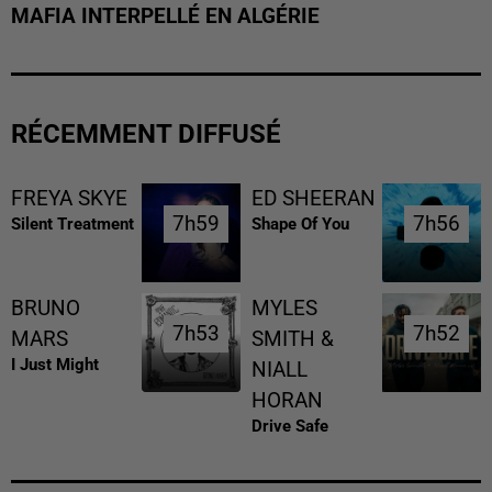
MAFIA INTERPELLÉ EN ALGÉRIE
RÉCEMMENT DIFFUSÉ
FREYA SKYE
ED SHEERAN
7h59
7h59
7h56
7h56
Silent Treatment
Shape Of You
BRUNO
MYLES
7h53
7h53
7h52
7h52
MARS
SMITH &
I Just Might
NIALL
HORAN
Drive Safe