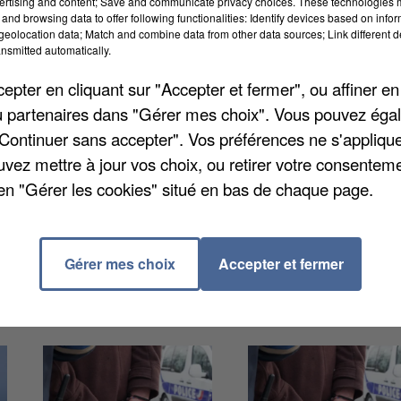
ertising and content; Save and communicate privacy choices. These technologies
and browsing data to offer following functionalities: Identify devices based on infor
eolocation data; Match and combine data from other data sources; Link different de
nsmitted automatically.
pter en cliquant sur "Accepter et fermer", ou affiner en
/ou partenaires dans "Gérer mes choix". Vous pouvez éga
 après-midi à Amiens. Il s'agit d'une initiative en vue 
"Continuer sans accepter". Vos préférences ne s'appliqu
s nouveaux étudiants de l'agglomération amiénoise su
uvez mettre à jour vos choix, ou retirer votre consenteme
fort et durable entre les populations. Plusieurs thèmes
en "Gérer les cookies" situé en bas de chaque page.
vironnementaux, le handicap à la ville ou encore la
émoire.
Gérer mes choix
Accepter et fermer