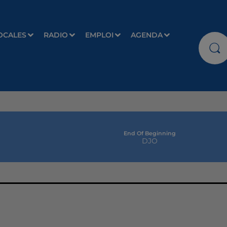
OCALES
RADIO
EMPLOI
AGENDA
End Of Beginning
DJO