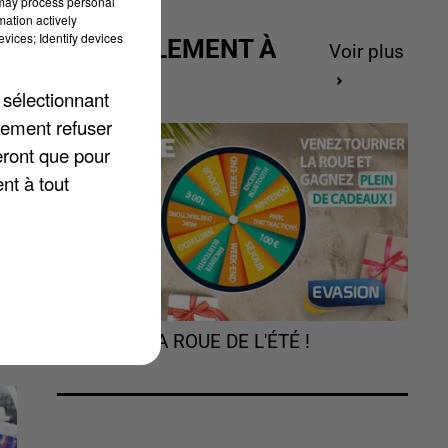
 may process personal
mation actively
vices; Identify devices
ACTUELLEMENT À
Voir plus
GAGNER
 sélectionnant
lement refuser
de
eront que pour
r
nt à tout
TOURNEZ LA ROUE DE L'ÉTÉ !