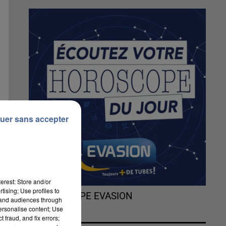
uer sans accepter
erest: Store and/or
tising; Use profiles to
L'HOROSCOPE EVASION
tand audiences through
personalise content; Use
 fraud, and fix errors;