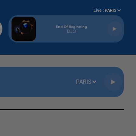
Live :
PARIS
End Of Beginning
DJO
PARIS