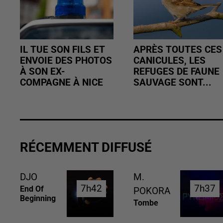
IL TUE SON FILS ET
APRÈS TOUTES CES
ENVOIE DES PHOTOS
CANICULES, LES
À SON EX-
REFUGES DE FAUNE
COMPAGNE À NICE
SAUVAGE SONT...
RÉCEMMENT DIFFUSÉ
DJO
M.
7h42
7h42
7h37
7h37
End Of
POKORA
Beginning
Tombe