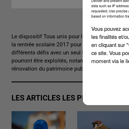
Deliver and present adv
data such as IP address 
requested; Use precise g
based on information tra
Vous pouvez acce
les finalités et
Le dispositif Tous unis pour la cité est lancé cet
en cliquant sur 
la rentrée scolaire 2017 pour mobiliser tous le
ce site. Vous po
différents défis avec un seul but, créer un lien 
moment via le li
pourront être exploités, notamment les enjeux en
rénovation du patrimoine public et le droit de m
LES ARTICLES LES PLUS VUS